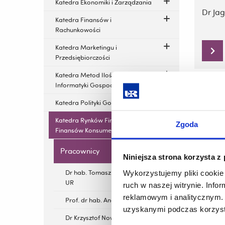
Katedra Ekonomiki i Zarządzania
Dr Ja
Katedra Finansów i
Rachunkowości
Katedra Marketingu i
Przedsiębiorczości
Katedra Metod Ilościowych i
Informatyki Gospodarczej
Katedra Polityki Gospodarczej
Katedra Rynków Finansowych i
Zgoda
Finansów Konsumenckich
Pracownicy
Niniejsza strona korzysta z
Dr hab. Tomasz Potocki, prof.
Wykorzystujemy pliki cookie 
UR
ruch w naszej witrynie. Inf
reklamowym i analitycznym. 
Prof. dr hab. Andrzej Cwynar
uzyskanymi podczas korzysta
Dr Krzysztof Nowak