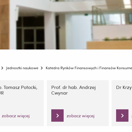
Jednostki naukowe
Katedra Rynków Finansowych i Finansów Konsume
ję
. Tomasz Potocki,
Prof. dr hab. Andrzej
Dr Krz
UR
Cwynar
zobacz więcej
zobacz więcej