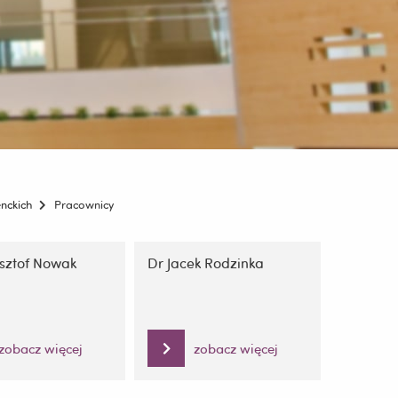
nckich
Pracownicy
ysztof Nowak
Dr Jacek Rodzinka
zobacz więcej
zobacz więcej