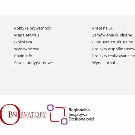
Pomiń
Polityka prywatności
Praca na UR
nawigację
Mapa serwisu
Zamówienia publiczne
i
Biblioteka
Fundusze strukturalne
przejdź
Wydawnictwo
Projekty współfinansow
do
Covid info
Projekty realizowane z
treści
Studia podyplomowe
Wynajem sal