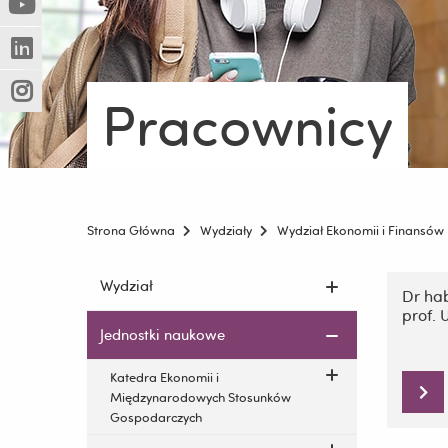
(Nowe
(Link
innej
okno)
do
strony)
(Nowe
(Link
innej
okno)
do
strony)
Pracownicy
(Nowe
(Link
innej
okno)
do
strony)
innej
strony)
Strona Główna
Wydziały
Wydział Ekonomii i Finansów
Pomiń
Pomiń
Wydział
nawigac
Dr hab
nawigację
prof. 
i
i
Jednostki naukowe
przejdź
przejdź
do
do
Katedra Ekonomii i
treści
treści
Międzynarodowych Stosunków
Gospodarczych