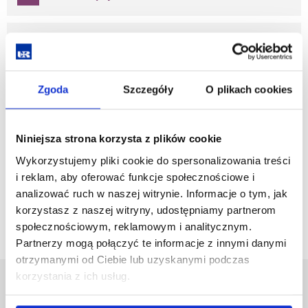
Programy i plany praktyk
zobacz więcej
Zgoda
Szczegóły
O plikach cookies
Hospitacje praktyk
Niniejsza strona korzysta z plików cookie
Wykorzystujemy pliki cookie do spersonalizowania treści
i reklam, aby oferować funkcje społecznościowe i
zobacz więcej
analizować ruch w naszej witrynie. Informacje o tym, jak
korzystasz z naszej witryny, udostępniamy partnerom
społecznościowym, reklamowym i analitycznym.
Partnerzy mogą połączyć te informacje z innymi danymi
otrzymanymi od Ciebie lub uzyskanymi podczas
korzystania z ich usług.
Uniwersytet Rzeszowski
Al. Tadeusza Rejtana 16C