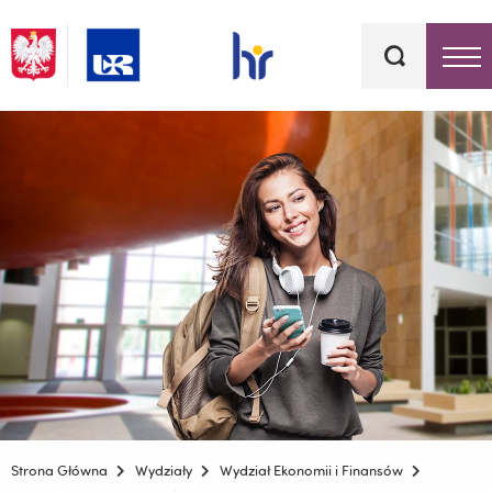
Słowa
kluczowe
Menu - górna belka
Strona Główna
Wydziały
Wydział Ekonomii i Finansów