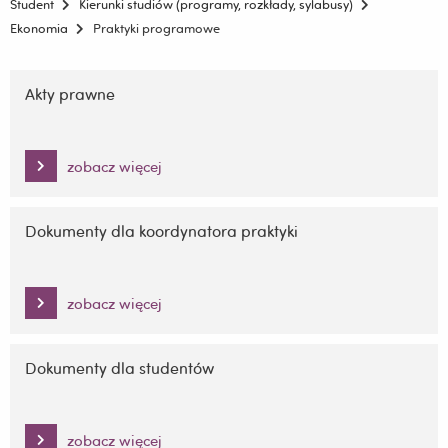
Student
Kierunki studiów (programy, rozkłady, sylabusy)
Ekonomia
Praktyki programowe
Pomiń
nawigację
Akty prawne
i
przejdź
do
zobacz więcej
treści
Dokumenty dla koordynatora praktyki
zobacz więcej
Dokumenty dla studentów
zobacz więcej