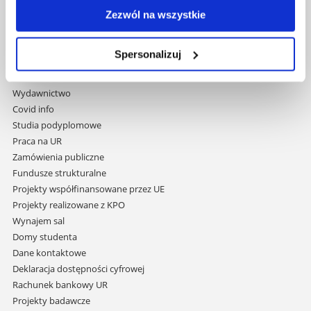
35-959 Rzeszów
Zezwól na wszystkie
Pomiń
Polityka prywatności
Spersonalizuj
nawigację
Mapa serwisu
i
Biblioteka
przejdź
Wydawnictwo
do
Covid info
treści
Studia podyplomowe
Praca na UR
Zamówienia publiczne
Fundusze strukturalne
Projekty współfinansowane przez UE
Projekty realizowane z KPO
Wynajem sal
Domy studenta
Dane kontaktowe
Deklaracja dostępności cyfrowej
Rachunek bankowy UR
Projekty badawcze