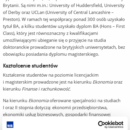
Brytanii. Są nimi m.in.: University of Huddersfield, University
of Derby oraz UCLan (University of Central Lancashire –
Preston). W ramach tej współpracy ponad 300 osób uzyskało
tytuł BA, a kilku studentów uzyskało dyplom BA (Hons – First
Class), który jest równoznaczny z kwalifikacjami
umożliwiającymi ubieganie się o przyjęcie na studia
doktoranckie prowadzone na brytyjskich uniwersytetach, bez
obowiązku posiadania dyplomu magisterskiego.
Kształcenie studentów
Kształcenie studentów na poziomie licencjackim
i magisterskim prowadzone jest na kierunku
Ekonomia
oraz
kierunku
Finanse i rachunkowość
.
Na kierunku
Ekonomia
oferowane specjalności na studiach
I oraz II stopnia dotyczą: ekonomii przedsiębiorstwa,
ekonomiki usług biznesowych, gospodarki finansowej
i rachunkowości oraz zarządzania w jednostkach sektora
publicznego.