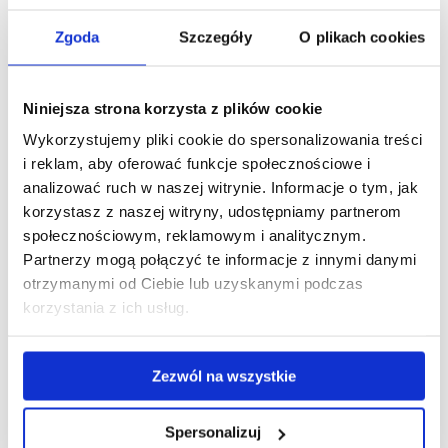
Z kolei na kierunku
Finanse i rachunkowość
na studiach
Zgoda
Szczegóły
O plikach cookies
I stopnia oferowane są specjalności:
Rachunkowość
przedsiębiorstw
oraz
Finanse i bankowość
, zaś na studiach II
stopnia:
Rachunkowość i audyt finansowy
oraz
Bankowość
Niniejsza strona korzysta z plików cookie
i doradztwo finansowe.
Wykorzystujemy pliki cookie do spersonalizowania treści
i reklam, aby oferować funkcje społecznościowe i
Dodatkowo, na kierunku Ekonomia Wydział oferuje
analizować ruch w naszej witrynie. Informacje o tym, jak
możliwość realizacji ścieżki kształcenia w języku angielskim
korzystasz z naszej witryny, udostępniamy partnerom
na studiach II stopnia w ramach specjalności
International
społecznościowym, reklamowym i analitycznym.
Business - Cross-cultural Aspects.
Partnerzy mogą połączyć te informacje z innymi danymi
W Instytucie Ekonomii i Finansów prowadzonych jest kilka
otrzymanymi od Ciebie lub uzyskanymi podczas
rodzajów studiów podyplomowych m.in.;
korzystania z ich usług.
Master of Business Administration (MBA)
Zezwól na wszystkie
Audyt wewnętrzny
Finanse publiczne z elementami rachunkowości
Spersonalizuj