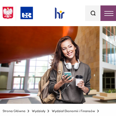
Słowa
kluczowe
Menu - górna belka
Strona Główna
Wydziały
Wydział Ekonomii i Finansów