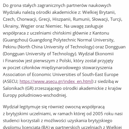
Do grona stałych zagranicznych partnerów naukowych
Wydziału należą ośrodki akademickie z: Wielkiej Brytanii,
Czech, Chorwacji, Grecji, Hiszpanii, Rumunii, Słowacji, Turcji,
Ukrainy, Węgier oraz Niemiec. Na uwagę zasługuje
współpraca z uczelniami chińskimi głównie z Kantonu
(Guangzhou) Guangdong Polytechnic Normal University,
Pekinu (North China University of Technology) oraz Dongguan
(Dongguan University of Technology). Wydział Ekonomii
i Finansów jest pierwszym z Polski, który został przyjęty
w poczet członków międzynarodowego stowarzyszenia
Association of Economic Universities of South-East Europe
(ASECU;
https://www.asecu.gr/index_en.html
) z siedzibą w
Salonikach (GR) zrzeszającego ośrodki akademickie z krajów
Europy południowo-wschodniej.
Wydział legitymuje się również owocną współpracą
z brytyjskimi uczelniami, w ramach której od 2005 roku nasi
studenci korzystali z możliwości uzyskania brytyjskiego
dyplomu licencjata (BA) w partnerskich uczelniach z Wielkiej