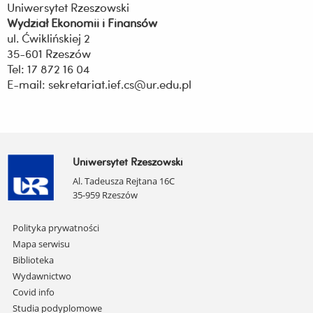
Uniwersytet Rzeszowski
Wydział Ekonomii i Finansów
ul. Ćwiklińskiej 2
35-601 Rzeszów
Tel: 17 872 16 04
E-mail: sekretariat.ief.cs@ur.edu.pl
Uniwersytet Rzeszowski
Al. Tadeusza Rejtana 16C
35-959 Rzeszów
Pomiń
Polityka prywatności
nawigację
Mapa serwisu
i
Biblioteka
przejdź
Wydawnictwo
do
Covid info
treści
Studia podyplomowe