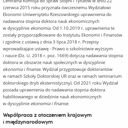
Centralna Komisja do Spraw Stopni i Tytułów w dniu 22
czerwca 2015 roku przyznała ówczesnemu Wydziałowi
Ekonomii Uniwersytetu Rzeszowskiego uprawnienia do
nadawania stopnia doktora nauk ekonomicznych
w dyscyplinie
ekonomia
. Od 1.10.2019 r. uprawnienia te
zostały przyporządkowane do Instytutu Ekonomii i Finansów
i zgodnie z ustawą z dnia 3 lipca 2018 r. Przepisy
wprowadzające ustawę - Prawo o szkolnictwie wyższym
i nauce (Dz. U. 2018 r. poz. 1669) dotyczą nadawania stopnia
doktora w obszarze nauk społecznych w dyscyplinie
ekonomia i finanse
. Wydział przygotowuje doktorantów
w ramach Szkoły Doktorskiej UR oraz w ramach seminarium
doktorskiego (tryb eksternistyczny). Od 2021 roku Wydział
posiada uprawnienia do nadawania stopnia doktora
habilitowanego w dziedzinie nauk ekonomicznych
w dyscyplinie
ekonomia i finanse
.
Współpraca z otoczeniem krajowym
i międzynarodowym