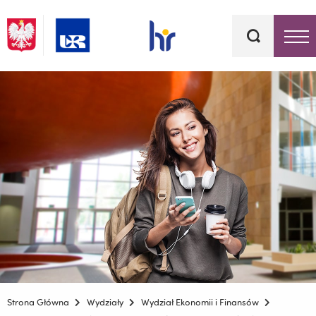
Słowa
kluczowe
Menu - górna belka
Strona Główna
Wydziały
Wydział Ekonomii i Finansów