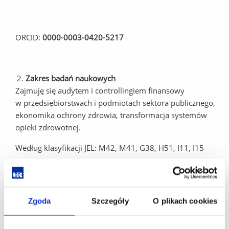
ORCID:
0000-0003-0420-5217
Zakres badań naukowych
Zajmuję się audytem i controllingiem finansowy
w przedsiębiorstwach i podmiotach sektora publicznego,
ekonomika ochrony zdrowia, transformacja systemów
opieki zdrowotnej.
Według klasyfikacji JEL: M42, M41, G38, H51, I11, I15
Publikacje
3 najważniejsze publikacje
Zgoda
Szczegóły
O plikach cookies
Lichota, W., Rabiej, E., Pitera, R. (2024).
Analiza finansowa