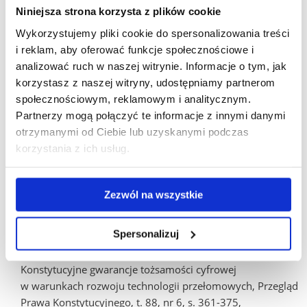
przedsiębiorstw wybranych sektorów ze szczególnym
Niniejsza strona korzysta z plików cookie
uwzględnieniem zagrożenia upadłością
, CeDeWu,
Wykorzystujemy pliki cookie do spersonalizowania treści
Warszawa, ISBN 978-83-8102-461-7.
i reklam, aby oferować funkcje społecznościowe i
analizować ruch w naszej witrynie. Informacje o tym, jak
Rabiej, E. (2023).
Stabilność fiskalna w warunkach kryzysu
korzystasz z naszej witryny, udostępniamy partnerom
gospodarczego a konstytucyjne reguły fiskalne – ujęcie
społecznościowym, reklamowym i analitycznym.
prawnofinansowe
,
Przegląd Prawa Konstytucyjnego
, nr 6,
Partnerzy mogą połączyć te informacje z innymi danymi
s. 229-245,
https://doi.org/10.15804/ppk.2023.06.17
.
otrzymanymi od Ciebie lub uzyskanymi podczas
Rabiej, E. (2020). The Financing of Health Care in Insurance
korzystania z ich usług.
Systems and the Sustainability of Public Finances,
Optimum Economic Studies
, nr 4(102), s. 27-39,
https://doi.org/10.15290/oes.2020.04.102.03
.
Zezwól na wszystkie
publikacje z 3 ostatnich lat
Spersonalizuj
Chałubińska-Jentkiewicz, K., Rabiej, E. (2025),
Konstytucyjne gwarancje tożsamości cyfrowej
w warunkach rozwoju technologii przełomowych, Przegląd
Prawa Konstytucyjnego, t. 88, nr 6, s. 361-375,