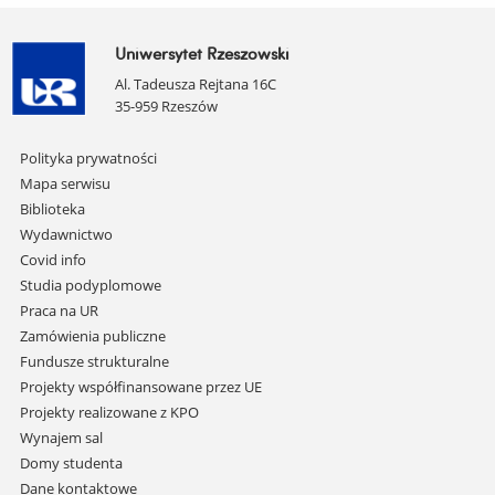
Uniwersytet Rzeszowski
Al. Tadeusza Rejtana 16C
35-959 Rzeszów
Pomiń
Polityka prywatności
nawigację
Mapa serwisu
i
Biblioteka
przejdź
Wydawnictwo
do
Covid info
treści
Studia podyplomowe
Praca na UR
Zamówienia publiczne
Fundusze strukturalne
Projekty współfinansowane przez UE
Projekty realizowane z KPO
Wynajem sal
Domy studenta
Dane kontaktowe