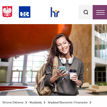
Słowa
kluczowe
Menu - górna belka
Strona Główna
Wydziały
Wydział Ekonomii i Finansów