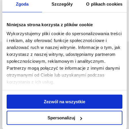
Zgoda
Szczegóły
O plikach cookies
Pliki do pobrania (student)
Niniejsza strona korzysta z plików cookie
Wykorzystujemy pliki cookie do spersonalizowania treści
i reklam, aby oferować funkcje społecznościowe i
analizować ruch w naszej witrynie. Informacje o tym, jak
Uniwersytet Rzeszowski
korzystasz z naszej witryny, udostępniamy partnerom
społecznościowym, reklamowym i analitycznym.
Al. Tadeusza Rejtana 16C
35-959 Rzeszów
Partnerzy mogą połączyć te informacje z innymi danymi
otrzymanymi od Ciebie lub uzyskanymi podczas
Pomiń
Polityka prywatności
korzystania z ich usług.
nawigację
Mapa serwisu
i
Biblioteka
przejdź
Wydawnictwo
Zezwól na wszystkie
do
Covid info
treści
Studia podyplomowe
Spersonalizuj
Praca na UR
Zamówienia publiczne