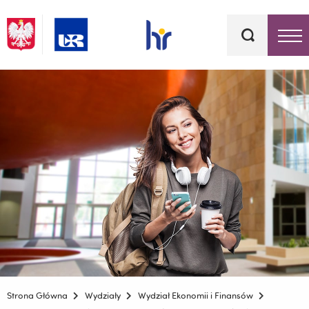
Słowa
kluczowe
Menu - górna belka
Strona Główna
Wydziały
Wydział Ekonomii i Finansów