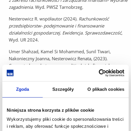
z zakresu rachunkowości i zarządzania finansami- wybrane
zagadnienia
. Wyd. PWSZ Tarnobrzeg.
Nesterowicz R. współautor (2024).
Rachunkowość
przedsiębiorstw- podejmowanie i finansowanie
działalności gospodarczej. Ewidencja. Sprawozdawczość
,
Wyd. UR 2024.
Umer Shahzad, Kamel Si Mohammed, Sunil Tiwari,
Nakonieczny Joanna, Nesterowicz Renata, (2023).
Connectedness between geopolitical risk, financial
instability indices and precious metals markets: Novel
findings from Russia Ukraine conflict perspective,
Resources Policy,
Volume 80, 103190, s. 1-11,
Zgoda
Szczegóły
O plikach cookies
https://doi.org/10.1016/j.resourpol.2022.103190,
publikacje z 3 ostatnich lat
Niniejsza strona korzysta z plików cookie
Umer Shahzad, Kamel Si Mohammed, Sunil Tiwari,
Wykorzystujemy pliki cookie do spersonalizowania treści
Nakonieczny Joanna, Nesterowicz Renata, (2023).
i reklam, aby oferować funkcje społecznościowe i