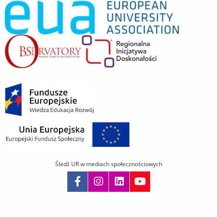
Śledź UR w mediach społecznościowych
Pomiń
nawigację