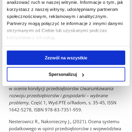
Connectedness between geopolitical risk, financial
analizować ruch w naszej witrynie. Informacje o tym, jak
instability indices and precious metals markets: Novel
korzystasz z naszej witryny, udostępniamy partnerom
findings from Russia Ukraine conflict perspective,
społecznościowym, reklamowym i analitycznym.
Resources Policy
, Volume 80, 103190, s. 1-11,
Partnerzy mogą połączyć te informacje z innymi danymi
https://doi.org/10.1016/j.resourpol.2022.103190
,
otrzymanymi od Ciebie lub uzyskanymi podczas
korzystania z ich usług.
Nesterowicz R., Nakonieczny J., (2022). Znaczenie oceny
płynności i rentowności w aspekcie zagrożenia ryzykiem
upadłości przedsiębiorstw na przykładzie branży górniczo-
Zezwól na wszystkie
hutniczej,
Przedsiębiorczość- Edukacja
, Tom: 18, Nr: 1, s.
18-30, ISSN: 2083-3296, DOI: 10.24917/20833296.181.2.
Spersonalizuj
Nesterowicz R., (2022). Analiza finansowa i jej znaczenie
w ocenie kondycji przedsiębiorstw
Uwarunkowania
rozwoju przedsiębiorstw i gospodarki – wybrane
problemy
, Część 1, Wyd.PTE o/Radom, s. 35-45, ISSN
1642-5278, ISBN 978-83-7351-959.
Nesterowicz R., Nakonieczny J., (2021). Ocena systemu
podatkowego w opinii przedsiębiorców z województwa