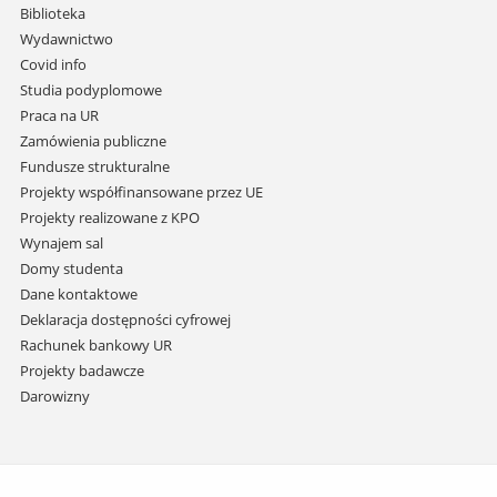
i
Biblioteka
przejdź
Wydawnictwo
do
Covid info
treści
Studia podyplomowe
Praca na UR
Zamówienia publiczne
Fundusze strukturalne
Projekty współfinansowane przez UE
Projekty realizowane z KPO
Wynajem sal
Domy studenta
Dane kontaktowe
Deklaracja dostępności cyfrowej
Rachunek bankowy UR
Projekty badawcze
Darowizny