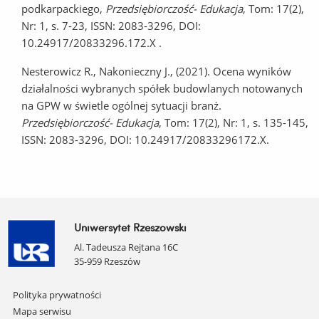
podkarpackiego,
Przedsiębiorczość- Edukacja
, Tom: 17(2),
Nr: 1, s. 7-23, ISSN: 2083-3296, DOI:
10.24917/20833296.172.X .
Nesterowicz R., Nakonieczny J., (2021). Ocena wyników
działalności wybranych spółek budowlanych notowanych
na GPW w świetle ogólnej sytuacji branż.
Przedsiębiorczość- Edukacja
, Tom: 17(2), Nr: 1, s. 135-145,
ISSN: 2083-3296, DOI: 10.24917/20833296172.X.
Uniwersytet Rzeszowski
Al. Tadeusza Rejtana 16C
35-959 Rzeszów
Pomiń
Polityka prywatności
nawigację
Mapa serwisu