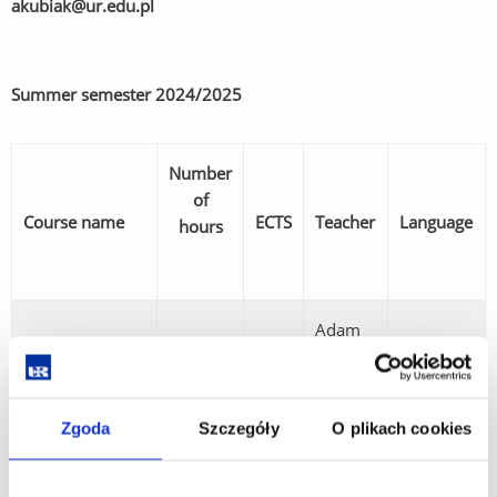
akubiak@ur.edu.pl
Summer semester
2024/2025
Number
of
Course name
ECTS
Teacher
Language
hours
Adam
Communication
30
3
Kubiak,
English
Ethics
PhD
Zgoda
Szczegóły
O plikach cookies
Colonialism
and post-
colonialism.