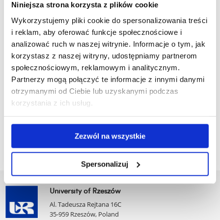
Adam
Niniejsza strona korzysta z plików cookie
Introduction to
30
3
Kubiak,
English
Wykorzystujemy pliki cookie do spersonalizowania treści
discourse and
PhD
i reklam, aby oferować funkcje społecznościowe i
its
analizować ruch w naszej witrynie. Informacje o tym, jak
contemporary
korzystasz z naszej witryny, udostępniamy partnerom
problems
społecznościowym, reklamowym i analitycznym.
Partnerzy mogą połączyć te informacje z innymi danymi
otrzymanymi od Ciebie lub uzyskanymi podczas
korzystania z ich usług.
Zezwól na wszystkie
Spersonalizuj
University of Rzeszów
Al. Tadeusza Rejtana 16C
35-959 Rzeszów, Poland