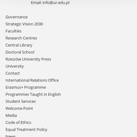
Email:
info@ur.edu.pl
Skip
Governance
navigation
Strategic Vision 2030
Faculties
Research Centres
Central Library
Doctoral School
Rzeszów University Press
University
Contact
International Relations Office
Erasmus+ Programme
Programmes Taught in English
Student Services
Welcome Point
Media
Code of Ethics
Equal Treatment Policy
News