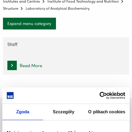
Institutes and Centres
Institute of Food Technology and Nutrition
Structure
Laboratory of Analytical Biochemistry
Expand menu category
Skip
navigation
Staff
Read More
University of Rzeszów
Zgoda
Szczegóły
O plikach cookies
Al. Tadeusza Rejtana 16C
35-959 Rzeszów, Poland
Email:
info@ur.edu.pl