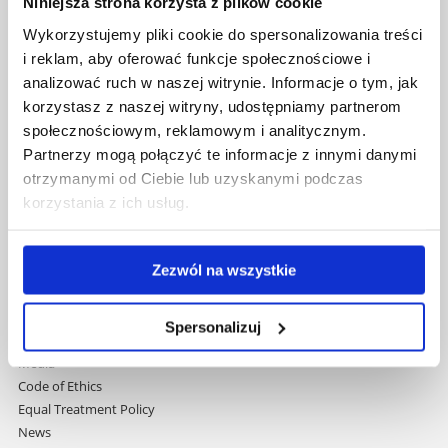
Niniejsza strona korzysta z plików cookie
Wykorzystujemy pliki cookie do spersonalizowania treści
Skip
Governance
i reklam, aby oferować funkcje społecznościowe i
navigation
Strategic Vision 2030
analizować ruch w naszej witrynie. Informacje o tym, jak
Faculties
korzystasz z naszej witryny, udostępniamy partnerom
Research Centres
społecznościowym, reklamowym i analitycznym.
Central Library
Partnerzy mogą połączyć te informacje z innymi danymi
Doctoral School
otrzymanymi od Ciebie lub uzyskanymi podczas
Rzeszów University Press
korzystania z ich usług.
University
Contact
International Relations Office
Zezwól na wszystkie
Erasmus+ Programme
Programmes Taught in English
Student Services
Spersonalizuj
Welcome Point
Media
Code of Ethics
Equal Treatment Policy
News