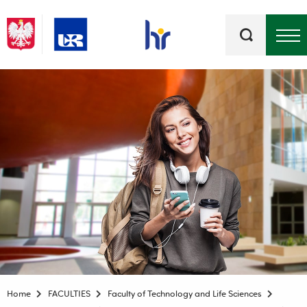
Keywords
Top bar menu
Home
FACULTIES
Faculty of Technology and Life Sciences