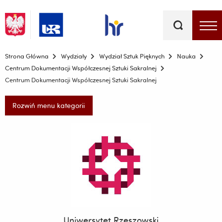
Słowa
kluczowe
Menu - górna belka
Strona Główna
Wydziały
Wydział Sztuk Pięknych
Nauka
Centrum Dokumentacji Współczesnej Sztuki Sakralnej
Centrum Dokumentacji Współczesnej Sztuki Sakralnej
Rozwiń menu kategorii
Uniwersytet Rzeszowski