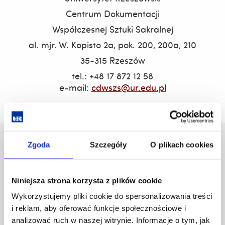
Centrum Dokumentacji
Współczesnej Sztuki Sakralnej
al. mjr. W. Kopisto 2a, pok. 200, 200a, 210
35-315 Rzeszów
tel.: +48 17 872 12 58
e-mail:
cdwszs@ur.edu.pl
Uniwersytet Rzeszowski
Zgoda
Szczegóły
O plikach cookies
Al. Tadeusza Rejtana 16C
35-959 Rzeszów
Niniejsza strona korzysta z plików cookie
Pomiń
Polityka prywatności
Wykorzystujemy pliki cookie do spersonalizowania treści
nawigację
Mapa serwisu
i reklam, aby oferować funkcje społecznościowe i
i
Biblioteka
analizować ruch w naszej witrynie. Informacje o tym, jak
przejdź