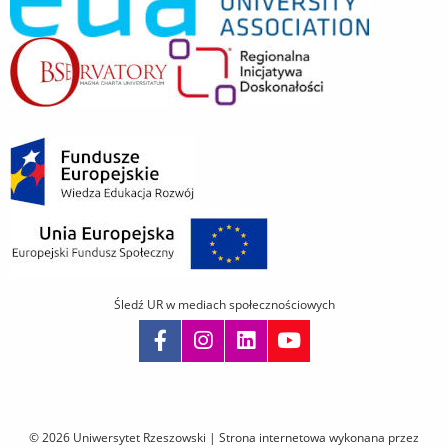
Śledź UR w mediach społecznościowych
Pomiń
nawigację
i
© 2026 Uniwersytet Rzeszowski |
Strona internetowa wykonana przez