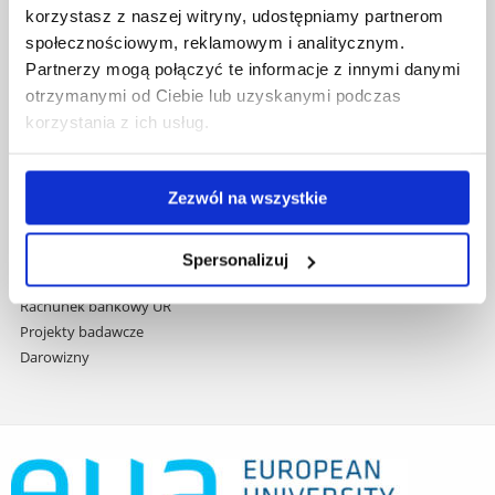
Wydawnictwo
korzystasz z naszej witryny, udostępniamy partnerom
do
Covid info
społecznościowym, reklamowym i analitycznym.
treści
Studia podyplomowe
Partnerzy mogą połączyć te informacje z innymi danymi
Praca na UR
otrzymanymi od Ciebie lub uzyskanymi podczas
Zamówienia publiczne
korzystania z ich usług.
Fundusze strukturalne
Projekty współfinansowane przez UE
Projekty realizowane z KPO
Zezwól na wszystkie
Wynajem sal
Domy studenta
Dane kontaktowe
Spersonalizuj
Deklaracja dostępności cyfrowej
Rachunek bankowy UR
Projekty badawcze
Darowizny