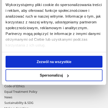
Skip
Governance
Wykorzystujemy pliki cookie do spersonalizowania treści
navigation
Strategic Vision 2030
i reklam, aby oferować funkcje społecznościowe i
Faculties
analizować ruch w naszej witrynie. Informacje o tym, jak
Research Centres
korzystasz z naszej witryny, udostępniamy partnerom
Central Library
społecznościowym, reklamowym i analitycznym.
Doctoral School
Partnerzy mogą połączyć te informacje z innymi danymi
Rzeszów University Press
otrzymanymi od Ciebie lub uzyskanymi podczas
University
korzystania z ich usług.
Contact
International Relations Office
Erasmus+ Programme
Zezwól na wszystkie
Programmes Taught in English
Student Services
Welcome Point
Spersonalizuj
Media
Code of Ethics
Equal Treatment Policy
News
Sustainability & SDG