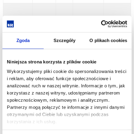
Zgoda
Szczegóły
O plikach cookies
Summer semester 2021/2022
Niniejsza strona korzysta z plików cookie
Wykorzystujemy pliki cookie do spersonalizowania treści
Number
i reklam, aby oferować funkcje społecznościowe i
of
analizować ruch w naszej witrynie. Informacje o tym, jak
Course
ECTS
Teacher
Language
hours
korzystasz z naszej witryny, udostępniamy partnerom
name
społecznościowym, reklamowym i analitycznym.
Partnerzy mogą połączyć te informacje z innymi danymi
otrzymanymi od Ciebie lub uzyskanymi podczas
Dr hab.
korzystania z ich usług.
Censorship
Arkadiusz
in Literature
15
1
English