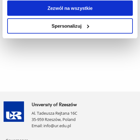
Luboń,
and Culture
prof. UR
Zezwól na wszystkie
Spersonalizuj
University of Rzeszów
Al. Tadeusza Rejtana 16C
35-959 Rzeszów, Poland
Email:
info@ur.edu.pl
Skip