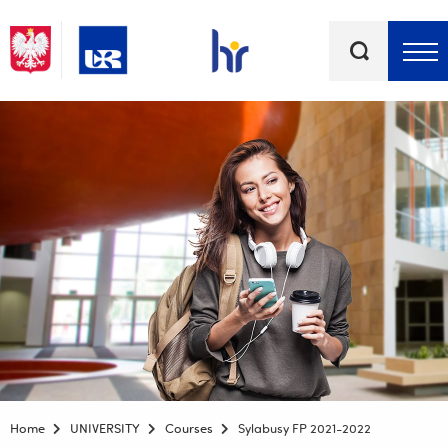
Keywords
Top bar menu
Home
UNIVERSITY
Courses
Sylabusy FP 2021-2022