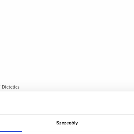
 Dietetics
al@ur.edu.pl
Szczegóły