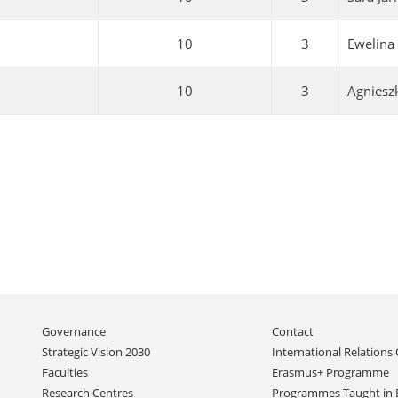
10
3
Ewelina
10
3
Agniesz
Skip
Governance
Contact
navigation
Strategic Vision 2030
International Relations 
Faculties
Erasmus+ Programme
Research Centres
Programmes Taught in 