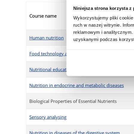
Niniejsza strona korzysta z
Course name
Wykorzystujemy pliki cookie 
ruch w naszej witrynie. Inf
reklamowym i analitycznym. 
Human nutrition
uzyskanymi podczas korzysta
Food technology and nutrition
Nutritional education
Nutrition in endocrine and metabolic diseases
Biological Properties of Essential Nutrients
Sensory analysing
Nutrition in diseases of the digestive system