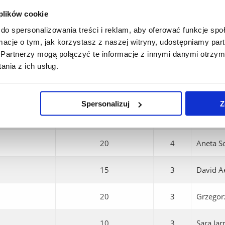
 plików cookie
Number of hours
ECTS
Teacher
do spersonalizowania treści i reklam, aby oferować funkcje sp
ormacje o tym, jak korzystasz z naszej witryny, udostępniamy p
Partnerzy mogą połączyć te informacje z innymi danymi otrzym
20
4
Edyta Ł
nia z ich usług.
10
3
Katarzy
Spersonalizuj
Z
10
4
Anna Ba
20
4
Aneta S
15
3
David A
20
3
Grzegor
10
3
Sara Ja