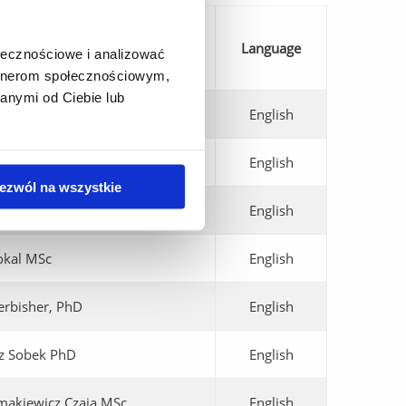
Language
ołecznościowe i analizować
artnerom społecznościowym,
anymi od Ciebie lub
uszczki PhD
English
na Dereń PhD
English
ezwól na wszystkie
rtosiewicz PhD
English
okal MSc
English
erbisher, PhD
English
z Sobek PhD
English
rmakiewicz Czaja MSc
English