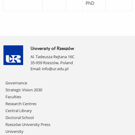
PhD
University of Rzeszów
Al. Tadeusza Rejtana 16C
35-959 Rzeszów, Poland
Email:
info@ur.edu.pl
Skip
Governance
navigation
Strategic Vision 2030
Faculties
Research Centres
Central Library
Doctoral School
Rzeszów University Press
University