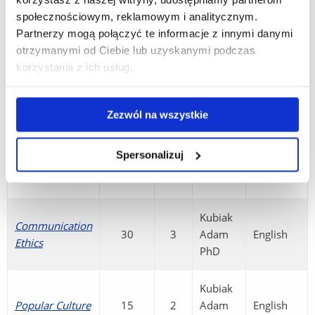
społecznościowym, reklamowym i analitycznym.
Partnerzy mogą połączyć te informacje z innymi danymi
otrzymanymi od Ciebie lub uzyskanymi podczas
Summer semester
2025/2026
korzystania z ich usług.
Zezwól na wszystkie
Number
of
Course name
ECTS
Teacher
Language
hours
Spersonalizuj
Kubiak
Communication
30
3
Adam
English
Ethics
PhD
Kubiak
Popular Culture
15
2
Adam
English