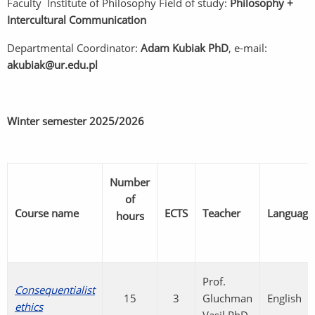
Faculty Institute of Philosophy Field of study:
Philosophy +
Intercultural Communication
Departmental Coordinator:
Adam Kubiak PhD
, e-mail:
akubiak@ur.edu.pl
Winter semester
2025/2026
Number
of
Course name
ECTS
Teacher
Language
hours
Prof.
Consequentialist
15
3
Gluchman
English
ethics