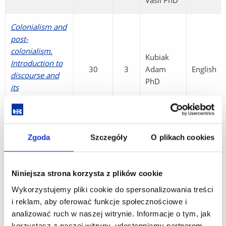
Vasil PhD
Colonialism and
post-
colonialism.
Kubiak
Introduction to
30
3
Adam
English
discourse and
PhD
its
contemporary
problems
Zgoda
Szczegóły
O plikach cookies
Narrative games
– selected
problems of
Kubiak
Niniejsza strona korzysta z plików cookie
contemporary
15
2
Adam
English
narratives in
PhD
Wykorzystujemy pliki cookie do spersonalizowania treści
media and
i reklam, aby oferować funkcje społecznościowe i
social life
analizować ruch w naszej witrynie. Informacje o tym, jak
korzystasz z naszej witryny, udostępniamy partnerom