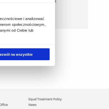
Arkadiusz PALCZAK
ołecznościowe i analizować
Read More
artnerom społecznościowym,
anymi od Ciebie lub
ezwól na wszystkie
Equal Treatment Policy
Office
News