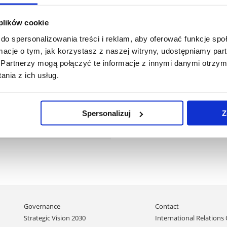
sz DRABCZYK
Bartosz KRUCZEK
 plików cookie
do spersonalizowania treści i reklam, aby oferować funkcje sp
Read More
Read More
ormacje o tym, jak korzystasz z naszej witryny, udostępniamy p
Partnerzy mogą połączyć te informacje z innymi danymi otrzym
nia z ich usług.
ch ŻEGLICKI
Spersonalizuj
Z
Read More
Skip
Governance
Contact
navigation
Strategic Vision 2030
International Relations 