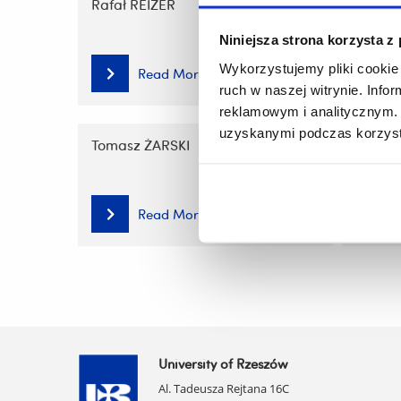
Rafał REIZER
Mateu
Niniejsza strona korzysta z
Wykorzystujemy pliki cookie 
Read More
ruch w naszej witrynie. Inf
reklamowym i analitycznym. 
uzyskanymi podczas korzysta
Tomasz ŻARSKI
Wojcie
Read More
University of Rzeszów
Al. Tadeusza Rejtana 16C