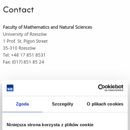
Contact
Faculty of Mathematics and Natural Sciences
University of Rzeszów
1 Prof. St. Pigoń Street
35-310 Rzeszów
Tel: +48 17 851 8531
Fax: (017) 851 85 24
University of Rzeszów
Zgoda
Szczegóły
O plikach cookies
Al. Tadeusza Rejtana 16C
35-959 Rzeszów, Poland
Email:
info@ur.edu.pl
Niniejsza strona korzysta z plików cookie
Skip
Governance