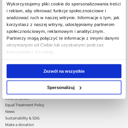
Wykorzystujemy pliki cookie do spersonalizowania treści
navigation
Strategic Vision 2030
i reklam, aby oferować funkcje społecznościowe i
Faculties
analizować ruch w naszej witrynie. Informacje o tym, jak
Research Centres
korzystasz z naszej witryny, udostępniamy partnerom
Central Library
społecznościowym, reklamowym i analitycznym.
Doctoral School
Partnerzy mogą połączyć te informacje z innymi danymi
Rzeszów University Press
otrzymanymi od Ciebie lub uzyskanymi podczas
University
korzystania z ich usług.
Contact
International Relations Office
Erasmus+ Programme
Zezwól na wszystkie
Programmes Taught in English
Student Services
Welcome Point
Spersonalizuj
Media
Code of Ethics
Equal Treatment Policy
News
Sustainability & SDG
Make a donation