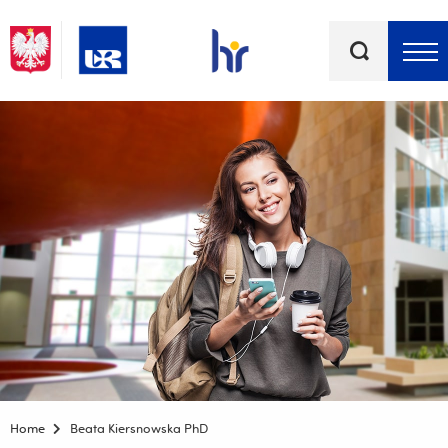
Keywords
Top bar menu
Home
Beata Kiersnowska PhD