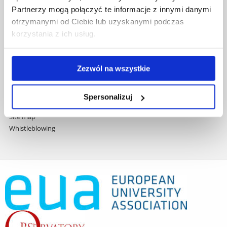
Erasmus+ Programme
Partnerzy mogą połączyć te informacje z innymi danymi
Programmes Taught in English
otrzymanymi od Ciebie lub uzyskanymi podczas
Student Services
korzystania z ich usług.
Welcome Point
Media
Code of Ethics
Zezwól na wszystkie
Equal Treatment Policy
News
Sustainability & SDG
Spersonalizuj
Make a donation
Site map
Whistleblowing