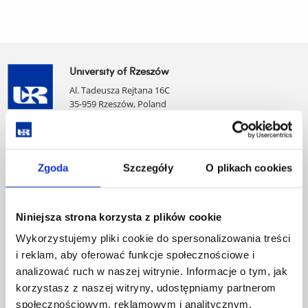
University of Rzeszów
Al. Tadeusza Rejtana 16C
35-959 Rzeszów, Poland
Email:
info@ur.edu.pl
Skip
Governance
navigation
Strategic Vision 2030
Zgoda
Szczegóły
O plikach cookies
Faculties
Research Centres
Central Library
Niniejsza strona korzysta z plików cookie
Doctoral School
Wykorzystujemy pliki cookie do spersonalizowania treści
Rzeszów University Press
i reklam, aby oferować funkcje społecznościowe i
University
analizować ruch w naszej witrynie. Informacje o tym, jak
Contact
korzystasz z naszej witryny, udostępniamy partnerom
International Relations Office
społecznościowym, reklamowym i analitycznym.