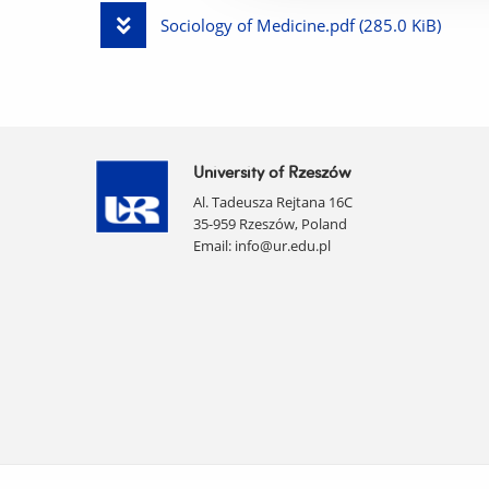
File
Download
Sociology of Medicine.pdf
(285.0 KiB)
File
University of Rzeszów
Al. Tadeusza Rejtana 16C
35-959 Rzeszów, Poland
Email:
info@ur.edu.pl