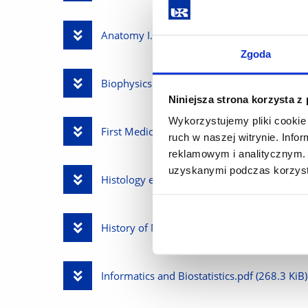
File
Download
Anatomy I.pdf
(378.3 KiB)
Zgoda
File
Download
Biophysics.pdf
(363.4 KiB)
Niniejsza strona korzysta z
File
Wykorzystujemy pliki cookie 
Download
First Medical Assistance.pdf
(346.0 KiB)
ruch w naszej witrynie. Inf
reklamowym i analitycznym. 
File
uzyskanymi podczas korzysta
Download
Histology embryology and cytophysiology.
File
Download
History of Medicine.pdf
(264.7 KiB)
File
Download
Informatics and Biostatistics.pdf
(268.3 KiB)