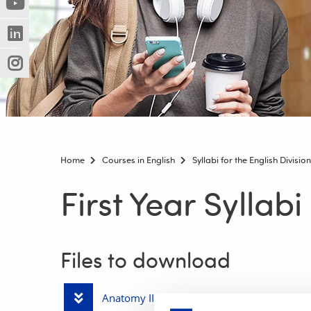
(Nowe
(Link
innej
okno)
do
strony)
(Nowe
(Link
innej
okno)
do
strony)
(Nowe
(Link
innej
okno)
do
strony)
innej
strony)
Home
Courses in English
Syllabi for the English Divis
First Year Syllabi
Files to download
Download
Anatomy II.pdf
(385.2 KiB)