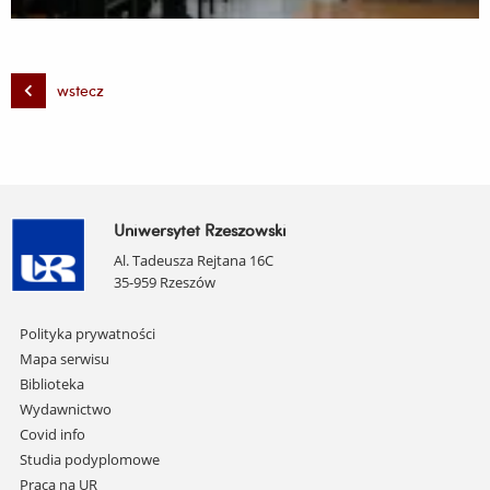
wstecz
Uniwersytet Rzeszowski
Al. Tadeusza Rejtana 16C
35-959 Rzeszów
Pomiń
Polityka prywatności
nawigację
Mapa serwisu
i
Biblioteka
przejdź
Wydawnictwo
do
Covid info
treści
Studia podyplomowe
Praca na UR