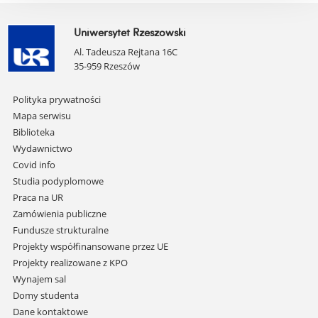
Uniwersytet Rzeszowski
Al. Tadeusza Rejtana 16C
35-959 Rzeszów
Pomiń
Polityka prywatności
nawigację
Mapa serwisu
i
Biblioteka
przejdź
Wydawnictwo
do
Covid info
treści
Studia podyplomowe
Praca na UR
Zamówienia publiczne
Fundusze strukturalne
Projekty współfinansowane przez UE
Projekty realizowane z KPO
Wynajem sal
Domy studenta
Dane kontaktowe