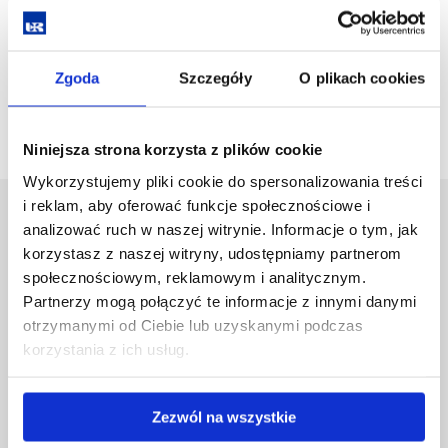
Assistant Professor Marek Haba
Assistant Łukasz Kuśnierz
Assistant Rafał Podsobiński
Assistant Tomasz Baran
Zgoda
Szczegóły
O plikach cookies
Adam Głodowski
Niniejsza strona korzysta z plików cookie
Wykorzystujemy pliki cookie do spersonalizowania treści
i reklam, aby oferować funkcje społecznościowe i
University of Rzeszów
analizować ruch w naszej witrynie. Informacje o tym, jak
Al. Tadeusza Rejtana 16C
korzystasz z naszej witryny, udostępniamy partnerom
35-959 Rzeszów, Poland
społecznościowym, reklamowym i analitycznym.
Email:
info@ur.edu.pl
Partnerzy mogą połączyć te informacje z innymi danymi
otrzymanymi od Ciebie lub uzyskanymi podczas
Skip
Governance
korzystania z ich usług.
navigation
Strategic Vision 2030
Faculties
Research Centres
Zezwól na wszystkie
Central Library