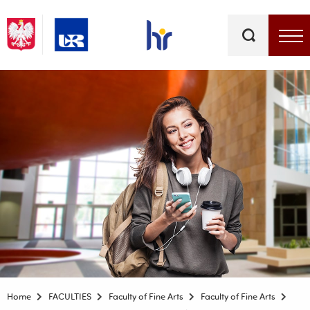
Keywords
Top bar menu
Home
FACULTIES
Faculty of Fine Arts
Faculty of Fine Arts