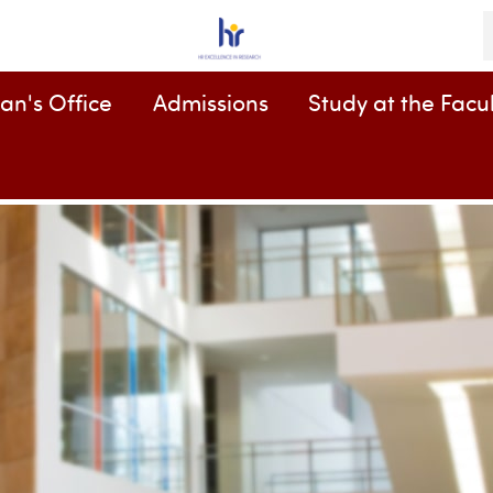
K
an's Office
Admissions
Study at the Facul