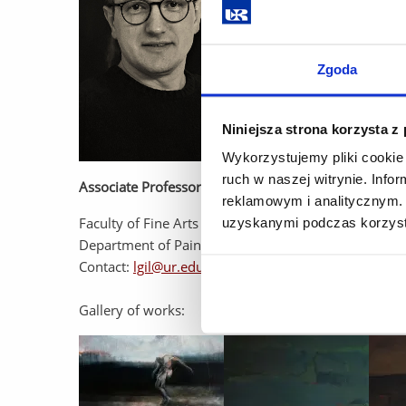
Zgoda
Niniejsza strona korzysta z
Wykorzystujemy pliki cookie 
ruch w naszej witrynie. Inf
Associate Professors Łukasz Gil
reklamowym i analitycznym. 
Faculty of Fine Arts
uzyskanymi podczas korzysta
Department of Painting
Contact:
lgil@ur.edu.pl
Gallery of works: