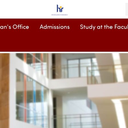
K
an's Office
Admissions
Study at the Facul