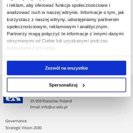
i reklam, aby oferować funkcje społecznościowe i
analizować ruch w naszej witrynie. Informacje o tym, jak
korzystasz z naszej witryny, udostępniamy partnerom
społecznościowym, reklamowym i analitycznym.
Partnerzy mogą połączyć te informacje z innymi danymi
otrzymanymi od Ciebie lub uzyskanymi podczas
korzystania z ich usług.
Zezwól na wszystkie
Spersonalizuj
University of Rzeszów
Al. Tadeusza Rejtana 16C
35-959 Rzeszów, Poland
Email:
info@ur.edu.pl
Skip
Governance
navigation
Strategic Vision 2030