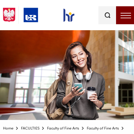
Keywords
Top bar menu
Home
FACULTIES
Faculty of Fine Arts
Faculty of Fine Arts