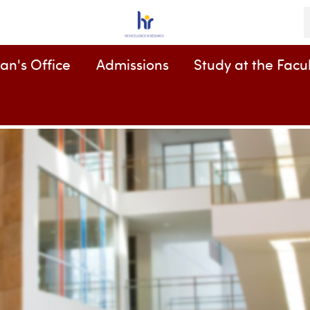
K
an's Office
Admissions
Study at the Facul