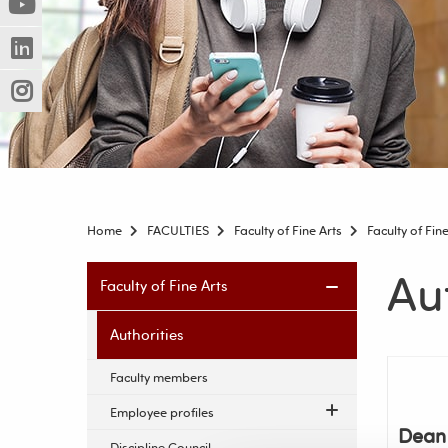
(Nowe
(Link
innej
okno)
do
strony)
(Nowe
(Link
innej
okno)
do
strony)
(Nowe
(Link
innej
okno)
do
strony)
innej
strony)
Home
FACULTIES
Faculty of Fine Arts
Faculty of Fine
Au
Skip
Faculty of Fine Arts
navigation
Authorities
Faculty members
Employee profiles
Dean 
Discipline Council