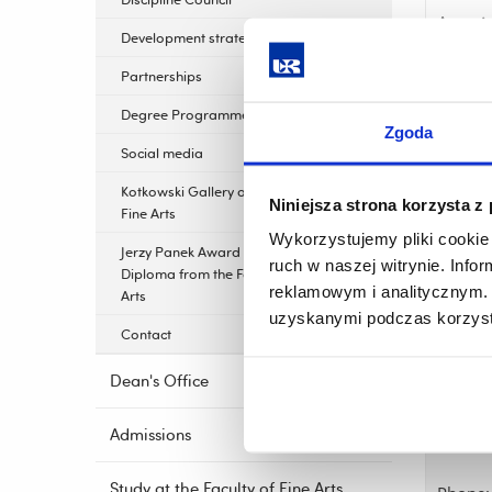
Associa
Development strategy
Office:
Partnerships
Degree Programmes
Phone:
Zgoda
Social media
Email:
Kotkowski Gallery of the Faculty of
Niniejsza strona korzysta z
Fine Arts
Wykorzystujemy pliki cookie 
Jerzy Panek Award for the Best
ruch w naszej witrynie. Inf
Diploma from the Faculty of Fine
reklamowym i analitycznym. 
Arts
Vice-
uzyskanymi podczas korzysta
Contact
Head of
Dean's Office
Associ
Admissions
Office:
Study at the Faculty of Fine Arts