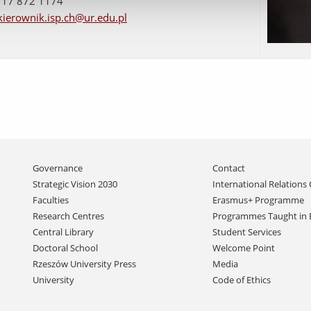
 17 872 1174
kierownik.isp.ch@ur.edu.pl
Skip
Governance
Contact
navigation
Strategic Vision 2030
International Relations 
Faculties
Erasmus+ Programme
Research Centres
Programmes Taught in 
Central Library
Student Services
Doctoral School
Welcome Point
Rzeszów University Press
Media
University
Code of Ethics