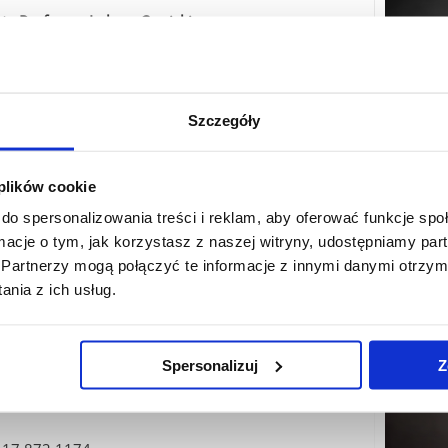
te Professor Łukasz Cywicki
 A2 106
 17 872 1106
Szczegóły
dziekan.wsp.ch@ur.edu.pl
 plików cookie
do spersonalizowania treści i reklam, aby oferować funkcje sp
ormacje o tym, jak korzystasz z naszej witryny, udostępniamy p
Partnerzy mogą połączyć te informacje z innymi danymi otrzym
Dean for Student Affairs and Teaching
nia z ich usług.
 the Graphics Studies
ate Professor Marcin Jachym
Spersonalizuj
Z
 A2 104