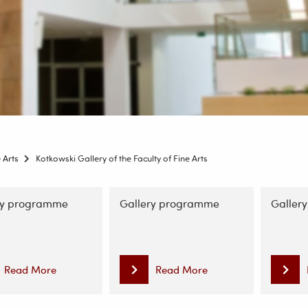
 Arts
Kotkowski Gallery of the Faculty of Fine Arts
on
ry programme
Gallery programme
Gallery
Read More
Read More