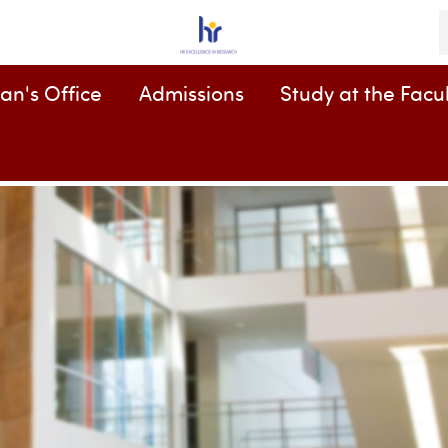
K
an's Office
Admissions
Study at the Facul