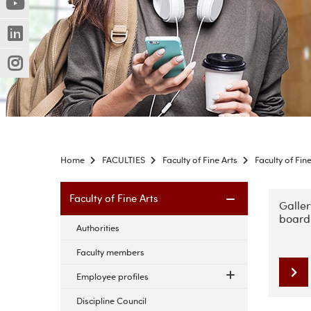
(Nowe
(Link
innej
okno)
do
strony)
(Nowe
(Link
innej
okno)
do
strony)
(Nowe
(Link
innej
okno)
do
strony)
innej
strony)
Home
FACULTIES
Faculty of Fine Arts
Faculty of Fine
Skip
Skip
Faculty of Fine Arts
navigati
Galle
navigation
board
Authorities
Faculty members
Employee profiles
Discipline Council