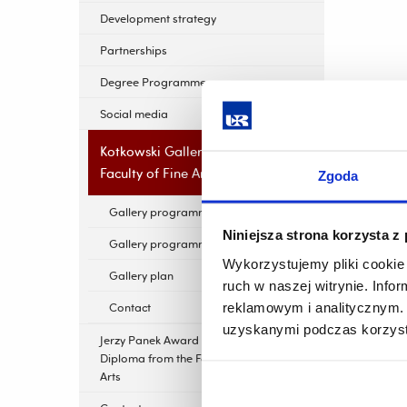
Development strategy
Partnerships
Degree Programmes
Social media
Kotkowski Gallery of the
Faculty of Fine Arts
Zgoda
Gallery programme board
Niniejsza strona korzysta z
Gallery programme
Wykorzystujemy pliki cookie 
Gallery plan
ruch w naszej witrynie. Inf
reklamowym i analitycznym. 
Contact
uzyskanymi podczas korzysta
Jerzy Panek Award for the Best
Diploma from the Faculty of Fine
Arts