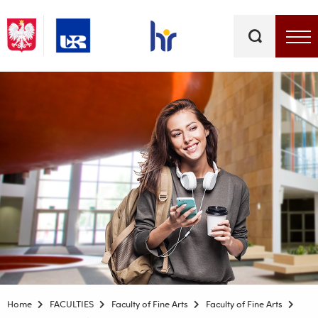
Keywords
Top bar menu
Home
FACULTIES
Faculty of Fine Arts
Faculty of Fine Arts