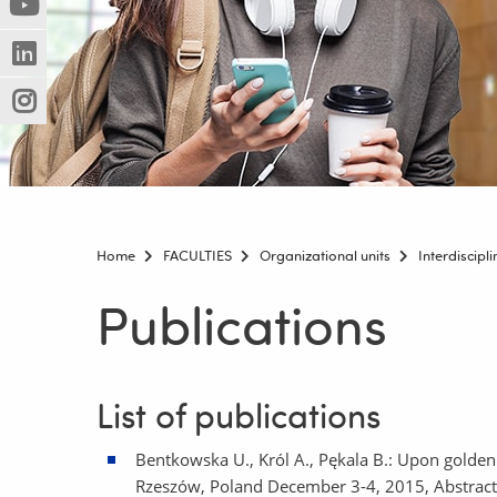
(Nowe
(Link
innej
okno)
do
strony)
(Nowe
(Link
innej
okno)
do
strony)
(Nowe
(Link
innej
okno)
do
strony)
innej
strony)
Home
FACULTIES
Organizational units
Interdiscip
Publications
List of publications
Bentkowska U., Król A., Pękala B.: Upon golden 
Rzeszów, Poland December 3-4, 2015, Abstract