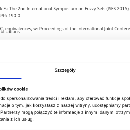
ak E.: The 2nd International Symposium on Fuzzy Sets (ISFS 2015)
7996-190-0
-C- equivalences, w: Proceedings of the International Joint Confe
ozmytych, I Konferencja Matematyczno-Informatyczna „Congress
ings of the 8th International Summer School on Aggregation Operat
Szczegóły
61
ves, Communications in Computer and Information Science 298 (
 plików cookie
 w: Didactics at higher institutions– efficiency of new methods of
do spersonalizowania treści i reklam, aby oferować funkcje sp
ormacje o tym, jak korzystasz z naszej witryny, udostępniamy p
Partnerzy mogą połączyć te informacje z innymi danymi otrzym
mplications, Proceedings of the 7th conference of the European 
nia z ich usług.
Javier, Mauris, Gilles, eds.), Advances in Intelligent Systems Res