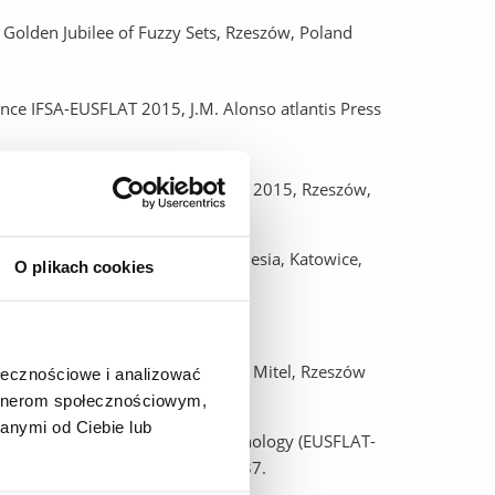
, Golden Jubilee of Fuzzy Sets, Rzeszów, Poland
rence IFSA-EUSFLAT 2015, J.M. Alonso atlantis Press
io Mathematica”, 23-25 września 2015, Rzeszów,
ors (AGOP 2015) University of Silesia, Katowice,
O plikach cookies
2012), 355–364.
 education, A. Pierścieniak (red.), Mitel, Rzeszów
ołecznościowe i analizować
artnerom społecznościowym,
anymi od Ciebie lub
Society for Fuzzy Logic and Technology (EUSFLAT-
earch, Atlantis Press 2011, 230-237.