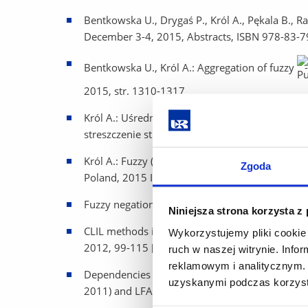
Bentkowska U., Drygaś P., Król A., Pękala B., R
December 3-4, 2015, Abstracts, ISBN 978-83-
Bentkowska U., Król A.: Aggregation of fuzzy
2015, str. 1310-1317
Król A.: Uśrednienie pewnych równoważności r
streszczenie str. 40
Król A.: Fuzzy (C,I)-equivalences, w: : Proceed
Zgoda
Poland, 2015 ISBN:978-83-8012-519-3, 157-1
Fuzzy negation and other weak fuzzy connecti
Niniejsza strona korzysta z
CLIL methods in mathematics at university level,
Wykorzystujemy pliki cookie 
2012, 99-115 [wspólnie z U. Dudziak].
ruch w naszej witrynie. Inf
reklamowym i analitycznym. 
Dependencies between fuzzy conjunctions and i
uzyskanymi podczas korzysta
2011) and LFA-2011, (Galichet, Sylvie, Montero, 