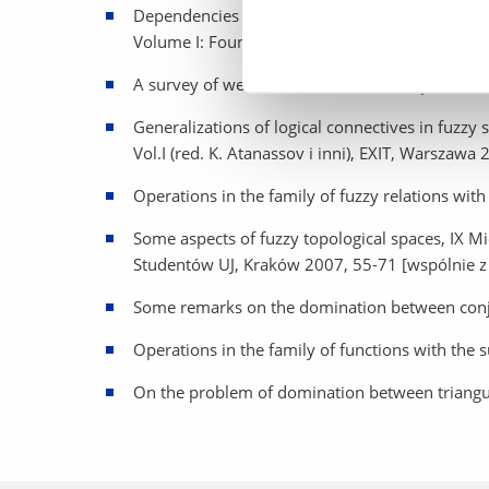
Dependencies between fuzzy negation, disjunctio
Volume I: Foundations (K. T. Atanassov et al e
A survey of weak connectives and the preservati
Generalizations of logical connectives in fuzzy 
Vol.I (red. K. Atanassov i inni), EXIT, Warszawa
Operations in the family of fuzzy relations with 
Some aspects of fuzzy topological spaces, IX
Studentów UJ, Kraków 2007, 55-71 [wspólnie z 
Some remarks on the domination between conjun
Operations in the family of functions with the su
On the problem of domination between triangul