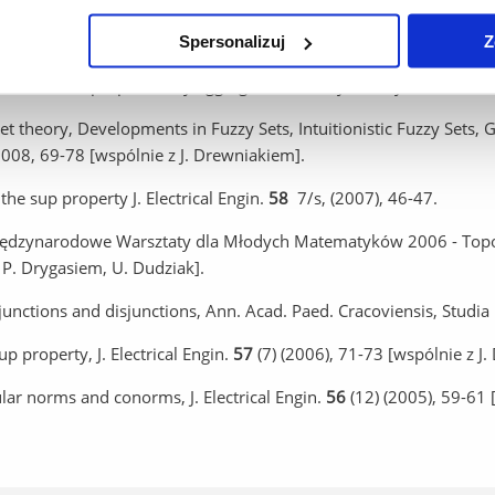
n and implication, Recent Advances in Fuzzy Sets, Intuitionistic 
ds.), IBS PAN – SRI PAS, Warszawa 2011, 113-121.
Spersonalizuj
Z
on of their properties by aggregations, Fuzzy Sets Syst. 161 (20
set theory, Developments in Fuzzy Sets, Intuitionistic Fuzzy Sets,
 2008, 69-78 [wspólnie z J. Drewniakiem].
the sup property J. Electrical Engin.
58
7/s, (2007), 46-47.
 Międzynarodowe Warsztaty dla Młodych Matematyków 2006 - Topo
P. Drygasiem, U. Dudziak].
ctions and disjunctions, Ann. Acad. Paed. Cracoviensis, Studia
p property, J. Electrical Engin.
57
(7) (2006), 71-73 [wspólnie z J
ar norms and conorms, J. Electrical Engin.
56
(12) (2005), 59-61 