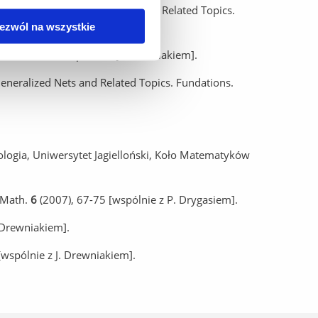
Fuzzy Sets, Generalized Nets and Related Topics.
ezwól na wszystkie
10), 202-215 [wspólnie z J. Drewniakiem].
 Generalized Nets and Related Topics. Fundations.
logia, Uniwersytet Jagielloński, Koło Matematyków
 Math.
6
(2007), 67-75 [wspólnie z P. Drygasiem].
. Drewniakiem].
[wspólnie z J. Drewniakiem].