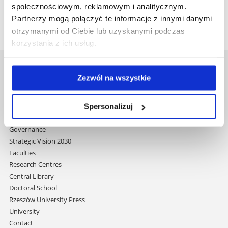
społecznościowym, reklamowym i analitycznym.
Partnerzy mogą połączyć te informacje z innymi danymi
otrzymanymi od Ciebie lub uzyskanymi podczas
korzystania z ich usług.
University of Rzeszów
Zezwól na wszystkie
Al. Tadeusza Rejtana 16C
35-959 Rzeszów, Poland
Email:
info@ur.edu.pl
Spersonalizuj
Skip
Governance
navigation
Strategic Vision 2030
Faculties
Research Centres
Central Library
Doctoral School
Rzeszów University Press
University
Contact