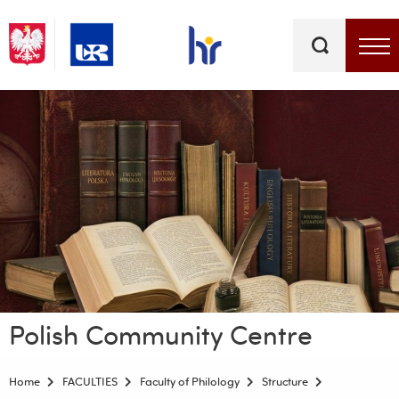
Keywords
Top bar menu
Polish Community Centre
Home
FACULTIES
Faculty of Philology
Structure