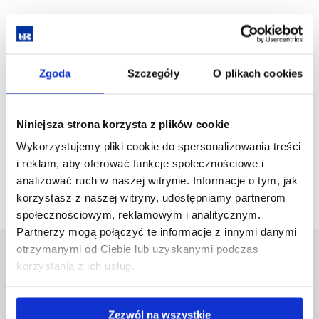
Z wyrazami szacunku,
Komitet Organizacyjny MedMeeting
Materiały do pobrania
Zgoda
Szczegóły
O plikach cookies
Pobierz
Medmeeting Program Konferencji 2025_06.pdf
(316.6
plik
KiB)
Niniejsza strona korzysta z plików cookie
Wykorzystujemy pliki cookie do spersonalizowania treści
i reklam, aby oferować funkcje społecznościowe i
wstecz
analizować ruch w naszej witrynie. Informacje o tym, jak
korzystasz z naszej witryny, udostępniamy partnerom
społecznościowym, reklamowym i analitycznym.
Partnerzy mogą połączyć te informacje z innymi danymi
otrzymanymi od Ciebie lub uzyskanymi podczas
Uniwersytet Rzeszowski
korzystania z ich usług.
Al. Tadeusza Rejtana 16C
35-959 Rzeszów
Zezwól na wszystkie