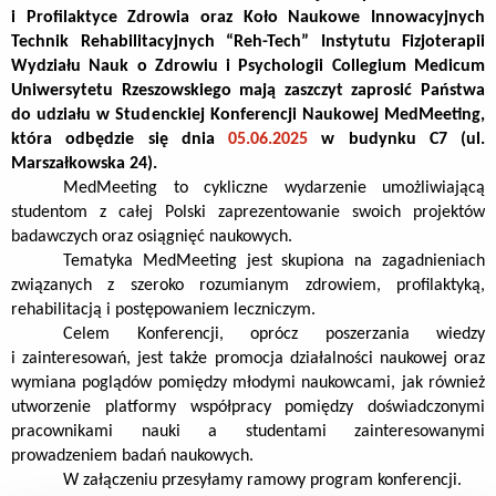
i Profilaktyce Zdrowia oraz Koło Naukowe Innowacyjnych
Technik Rehabilitacyjnych “Reh-Tech” Instytutu Fizjoterapii
Wydziału Nauk o Zdrowiu i Psychologii Collegium Medicum
Uniwersytetu Rzeszowskiego mają zaszczyt zaprosić Państwa
do udziału w Studenckiej Konferencji Naukowej MedMeeting,
która odbędzie się dnia
05.06.2025
w budynku C7 (ul.
Marszałkowska 24).
MedMeeting to cykliczne wydarzenie umożliwiającą
studentom z całej Polski zaprezentowanie swoich projektów
badawczych oraz osiągnięć naukowych.
Tematyka MedMeeting jest skupiona na zagadnieniach
związanych z szeroko rozumianym zdrowiem, profilaktyką,
rehabilitacją i postępowaniem leczniczym.
Celem Konferencji, oprócz poszerzania wiedzy
i zainteresowań, jest także promocja działalności naukowej oraz
wymiana poglądów pomiędzy młodymi naukowcami, jak również
utworzenie platformy współpracy pomiędzy doświadczonymi
pracownikami nauki a studentami zainteresowanymi
prowadzeniem badań naukowych.
W załączeniu przesyłamy ramowy program konferencji.