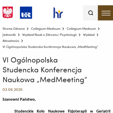
Słowa
kluczowe
Menu - górna belka
Strona Główna
Collegium Medicum
Collegium Medicum
Jednostki
Wydział Nauk o Zdrowiu i Psychologii
Wydział
Aktualności
VI Ogólnopolska Studencka Konferencja Naukowa „MedMeeting”
VI Ogólnopolska
Studencka Konferencja
Naukowa „MedMeeting”
03.06.2025
Szanowni Państwo,
Studenckie Koło Naukowe Fizjoterapii w Geriatrii