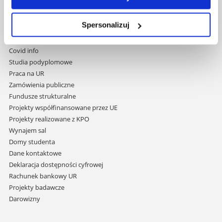
Pomiń
Polityka prywatności
nawigację
Mapa serwisu
Spersonalizuj
i
Biblioteka
przejdź
Wydawnictwo
do
Covid info
treści
Studia podyplomowe
Praca na UR
Zamówienia publiczne
Fundusze strukturalne
Projekty współfinansowane przez UE
Projekty realizowane z KPO
Wynajem sal
Domy studenta
Dane kontaktowe
Deklaracja dostępności cyfrowej
Rachunek bankowy UR
Projekty badawcze
Darowizny