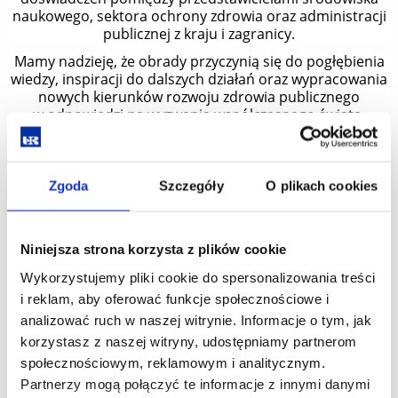
naukowego, sektora ochrony zdrowia oraz administracji
publicznej z kraju i zagranicy.
Mamy nadzieję, że obrady przyczynią się do pogłębienia
wiedzy, inspiracji do dalszych działań oraz wypracowania
nowych kierunków rozwoju zdrowia publicznego
w odpowiedzi na wyzwania współczesnego świata.
W ramach wydarzenia odbędą się wykłady eksperckie
oraz sesja referatowa i e-posterowa w ramach 8 sesji
tematycznych.
Zgoda
Szczegóły
O plikach cookies
Serdecznie zapraszamy do rejestracji elektronicznej
w wydarzeniu –
formularz zgłoszeniowy
Szczegółowe informacje dotyczące konferencji dostępne
Niniejsza strona korzysta z plików cookie
są na
stronie internetowej
Wykorzystujemy pliki cookie do spersonalizowania treści
Mamy wielką nadzieję, że program Konferencji spotka się
i reklam, aby oferować funkcje społecznościowe i
z Państwa zainteresowaniem.
analizować ruch w naszej witrynie. Informacje o tym, jak
Serdecznie zapraszamy i bardzo liczymy na Państwa
korzystasz z naszej witryny, udostępniamy partnerom
obecność!
społecznościowym, reklamowym i analitycznym.
Partnerzy mogą połączyć te informacje z innymi danymi