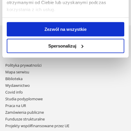
wstecz
otrzymanymi od Ciebie lub uzyskanymi podczas
korzystania z ich usług.
Zezwól na wszystkie
Uniwersytet Rzeszowski
Al. Tadeusza Rejtana 16C
Spersonalizuj
35-959 Rzeszów
Pomiń
Polityka prywatności
nawigację
Mapa serwisu
i
Biblioteka
przejdź
Wydawnictwo
do
Covid info
treści
Studia podyplomowe
Praca na UR
Zamówienia publiczne
Fundusze strukturalne
Projekty współfinansowane przez UE