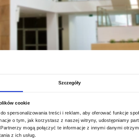
tudent
Kierunki studiów (programy, rozkłady, sylabusy)
Turystyka histo
Szczegóły
y dla cyklu kształcenia
Sylabusy dla cyklu kształcen
026 studia stacjonarne II
2025-2027 studia stacjonarn
 plików cookie
a
stopnia
do spersonalizowania treści i reklam, aby oferować funkcje sp
ormacje o tym, jak korzystasz z naszej witryny, udostępniamy p
zobacz więcej
zobacz więcej
Partnerzy mogą połączyć te informacje z innymi danymi otrzym
nia z ich usług.