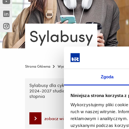
(Nowe
(Link
innej
okno)
do
strony)
(Nowe
(Link
innej
okno)
do
strony)
Sylabusy
(Nowe
(Link
innej
okno)
do
strony)
innej
strony)
Strona Główna
Wydziały
Wydział Humanistyczny
S
Zgoda
Pomiń
nawigację
Sylabusy dla cyklu kształcenia
Sylabus
2024-2027 studia stacjonarne I
2024-2
i
Niniejsza strona korzysta z
stopnia
stopni
przejdź
do
Wykorzystujemy pliki cookie 
treści
ruch w naszej witrynie. Inf
zobacz więcej
reklamowym i analitycznym. 
uzyskanymi podczas korzysta