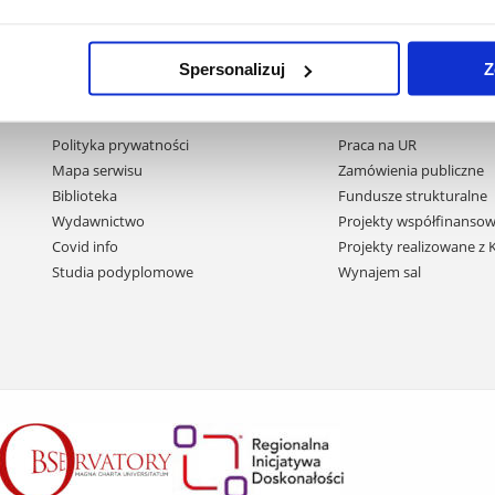
Spersonalizuj
Z
Pomiń
Polityka prywatności
Praca na UR
nawigację
Mapa serwisu
Zamówienia publiczne
i
Biblioteka
Fundusze strukturalne
przejdź
Wydawnictwo
Projekty współfinansow
do
Covid info
Projekty realizowane z
treści
Studia podyplomowe
Wynajem sal