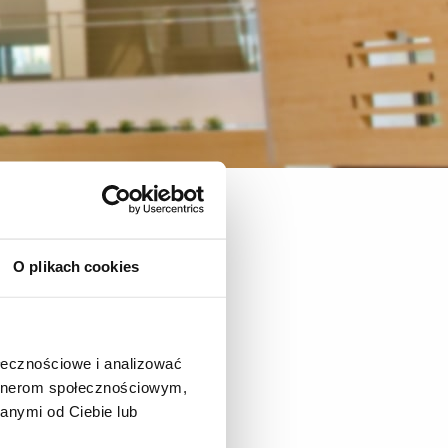
ryczna i kulturowa
Sylabusy
O plikach cookies
ia
e II
ołecznościowe i analizować
artnerom społecznościowym,
anymi od Ciebie lub