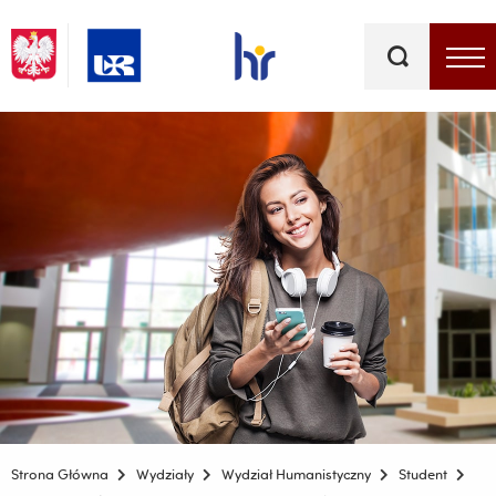
Słowa
kluczowe
Menu - górna belka
Strona Główna
Wydziały
Wydział Humanistyczny
Student