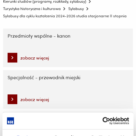
Kierunki studiów (programy, rozkłady, sylabusy)
Turystyka historyczna i kulturowa
Sylabusy
Sylabusy dla cyklu kształcenia 2024-2026 studia stacjonarne II stopnia
Pomiń
nawigację
Przedmioty wspólne - kanon
i
przejdź
do
zobacz więcej
treści
Specjalność - przewodnik miejski
zobacz więcej
Specjalność - przewodnik terenowy