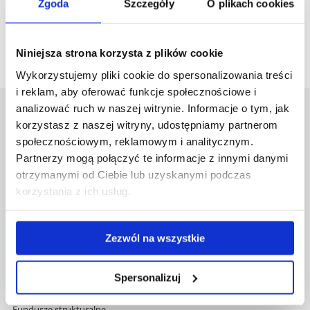
Zgoda
Szczegóły
O plikach cookies
zobacz więcej
Niniejsza strona korzysta z plików cookie
Wykorzystujemy pliki cookie do spersonalizowania treści
i reklam, aby oferować funkcje społecznościowe i
analizować ruch w naszej witrynie. Informacje o tym, jak
Uniwersytet Rzeszowski
korzystasz z naszej witryny, udostępniamy partnerom
Al. Tadeusza Rejtana 16C
społecznościowym, reklamowym i analitycznym.
35-959 Rzeszów
Partnerzy mogą połączyć te informacje z innymi danymi
otrzymanymi od Ciebie lub uzyskanymi podczas
Pomiń
Polityka prywatności
korzystania z ich usług.
nawigację
Mapa serwisu
i
Biblioteka
przejdź
Wydawnictwo
Zezwól na wszystkie
do
Covid info
treści
Studia podyplomowe
Praca na UR
Spersonalizuj
Zamówienia publiczne
Fundusze strukturalne