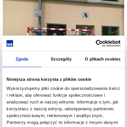
Zgoda
Szczegóły
O plikach cookies
Niniejsza strona korzysta z plików cookie
Serdecznie gratulujemy trenerowi Jacentemu Binkowskiemu
Wykorzystujemy pliki cookie do spersonalizowania treści
i jego dwóm drużynom sekcji futsalu.
i reklam, aby oferować funkcje społecznościowe i
analizować ruch w naszej witrynie. Informacje o tym, jak
Zarówno zawodniczki jak i zawodnicy reprezentujący KU AZS
korzystasz z naszej witryny, udostępniamy partnerom
UR zdobyli 1 miejsce w województwie podkarpackim.
społecznościowym, reklamowym i analitycznym.
Partnerzy mogą połączyć te informacje z innymi danymi
wstecz