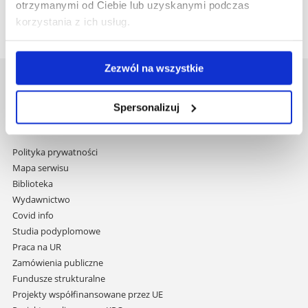
otrzymanymi od Ciebie lub uzyskanymi podczas
korzystania z ich usług.
Zezwól na wszystkie
Uniwersytet Rzeszowski
Al. Tadeusza Rejtana 16C
Spersonalizuj
35-959 Rzeszów
Pomiń
Polityka prywatności
nawigację
Mapa serwisu
i
Biblioteka
przejdź
Wydawnictwo
do
Covid info
treści
Studia podyplomowe
Praca na UR
Zamówienia publiczne
Fundusze strukturalne
Projekty współfinansowane przez UE