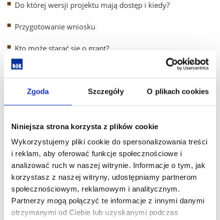
Do której wersji projektu mają dostęp i kiedy?
Przygotowanie wniosku
Kto może starać się o grant?
Dokumentacja konkursowa
Konstrukcja wniosku
Zgoda
Szczegóły
O plikach cookies
Kosztorys
Kwestie etyczne i Plan zarządzania danymi
Niniejsza strona korzysta z plików cookie
Wykorzystujemy pliki cookie do spersonalizowania treści
i reklam, aby oferować funkcje społecznościowe i
analizować ruch w naszej witrynie. Informacje o tym, jak
Każdy uczestnik, który wyrazi
korzystasz z naszej witryny, udostępniamy partnerom
chęć,
otrzyma zaświadczenie
udziału w szkoleniu. Aby
społecznościowym, reklamowym i analitycznym.
aktywnie uczestniczyć w wydarzeniu należy zapisać się
Partnerzy mogą połączyć te informacje z innymi danymi
i połączyć poprzez
dedykowaną platformę
. Udział
otrzymanymi od Ciebie lub uzyskanymi podczas
w webinarze jest
bezpłatny.