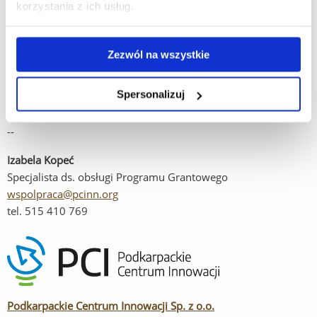
korzystania z ich usług.
Klauzula_RODO.pdf [219.29 KB]
Zezwól na wszystkie
Spersonalizuj
Z wyrazami szacunku
--
Izabela Kopeć
Specjalista ds. obsługi Programu Grantowego
wspolpraca@pcinn.org
tel. 515 410 769
Podkarpackie Centrum Innowacji Sp. z o.o.