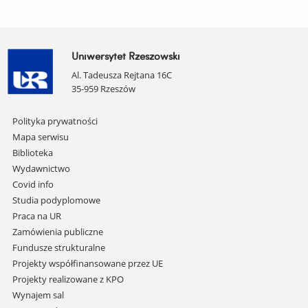
Uniwersytet Rzeszowski
Al. Tadeusza Rejtana 16C
35-959 Rzeszów
Pomiń
Polityka prywatności
nawigację
Mapa serwisu
i
Biblioteka
przejdź
Wydawnictwo
do
Covid info
treści
Studia podyplomowe
Praca na UR
Zamówienia publiczne
Fundusze strukturalne
Projekty współfinansowane przez UE
Projekty realizowane z KPO
Wynajem sal