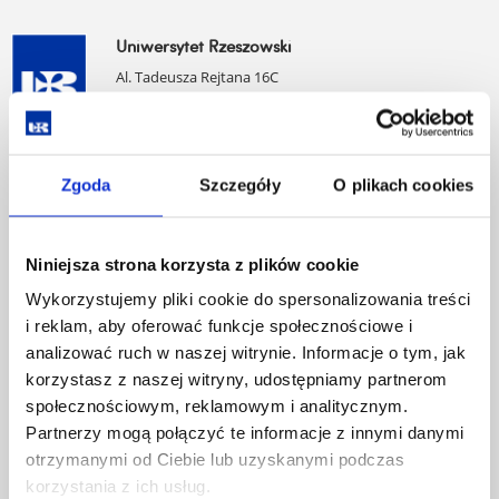
Uniwersytet Rzeszowski
Al. Tadeusza Rejtana 16C
35-959 Rzeszów
Pomiń
Polityka prywatności
nawigację
Mapa serwisu
Zgoda
Szczegóły
O plikach cookies
i
Biblioteka
przejdź
Wydawnictwo
do
Covid info
Niniejsza strona korzysta z plików cookie
treści
Studia podyplomowe
Wykorzystujemy pliki cookie do spersonalizowania treści
Praca na UR
i reklam, aby oferować funkcje społecznościowe i
Zamówienia publiczne
analizować ruch w naszej witrynie. Informacje o tym, jak
Fundusze strukturalne
korzystasz z naszej witryny, udostępniamy partnerom
Projekty współfinansowane przez UE
społecznościowym, reklamowym i analitycznym.
Projekty realizowane z KPO
Partnerzy mogą połączyć te informacje z innymi danymi
Wynajem sal
Domy studenta
otrzymanymi od Ciebie lub uzyskanymi podczas
Dane kontaktowe
korzystania z ich usług.