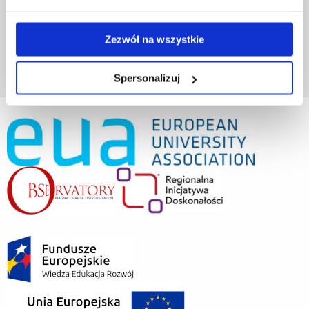
Deklaracja dostępności cyfrowej
Rachunek bankowy UR
Projekty badawcze
Zezwól na wszystkie
Darowizny
Spersonalizuj