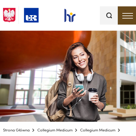
Słowa
kluczowe
Menu - górna belka
Strona Główna
Collegium Medicum
Collegium Medicum