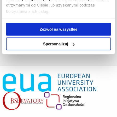
Projekty współfinansowane przez UE
otrzymanymi od Ciebie lub uzyskanymi podczas
Projekty realizowane z KPO
korzystania z ich usług.
Wynajem sal
Domy studenta
Dane kontaktowe
Zezwól na wszystkie
Deklaracja dostępności cyfrowej
Rachunek bankowy UR
Projekty badawcze
Spersonalizuj
Darowizny