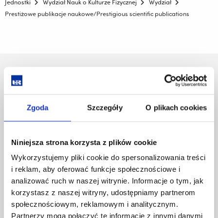
Jednostki
Wydział Nauk o Kulturze Fizycznej
Wydział
Prestiżowe publikacje naukowe/Prestigious scientific publications
Uniwersytet Rzeszowski
Al. Tadeusza Rejtana 16C
35-959 Rzeszów
Zgoda
Szczegóły
O plikach cookies
Pomiń
Polityka prywatności
nawigację
Mapa serwisu
i
Biblioteka
Niniejsza strona korzysta z plików cookie
przejdź
Wydawnictwo
Wykorzystujemy pliki cookie do spersonalizowania treści
do
Covid info
i reklam, aby oferować funkcje społecznościowe i
treści
Studia podyplomowe
analizować ruch w naszej witrynie. Informacje o tym, jak
Praca na UR
korzystasz z naszej witryny, udostępniamy partnerom
Zamówienia publiczne
społecznościowym, reklamowym i analitycznym.
Fundusze strukturalne
Partnerzy mogą połączyć te informacje z innymi danymi