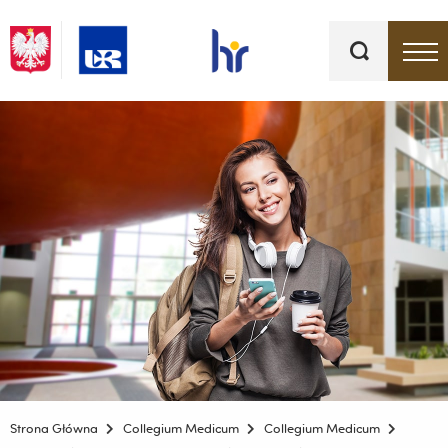
Słowa
kluczowe
Menu - górna belka
Strona Główna
Collegium Medicum
Collegium Medicum