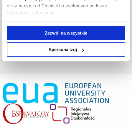
Projekty współfinansowane przez UE
otrzymanymi od Ciebie lub uzyskanymi podczas
Projekty realizowane z KPO
korzystania z ich usług.
Wynajem sal
Domy studenta
Dane kontaktowe
Zezwól na wszystkie
Deklaracja dostępności cyfrowej
Rachunek bankowy UR
Projekty badawcze
Spersonalizuj
Darowizny