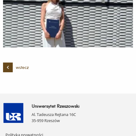
wstecz
Uniwersytet Rzeszowski
Al. Tadeusza Rejtana 16C
35-959 Rzeszów
Pomiń
Polityka prywatności