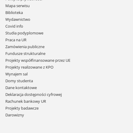
nawigację
Mapa serwisu
i
Biblioteka
przejdź
Wydawnictwo
do
Covid info
treści
Studia podyplomowe
Praca na UR
Zamówienia publiczne
Fundusze strukturalne
Projekty współfinansowane przez UE
Projekty realizowane z KPO
Wynajem sal
Domy studenta
Dane kontaktowe
Deklaracja dostępności cyfrowej
Rachunek bankowy UR
Projekty badawcze
Darowizny