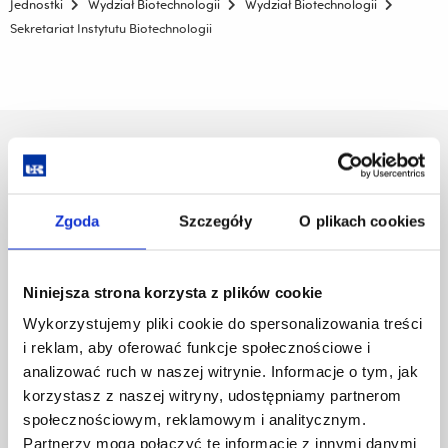
Jednostki
Wydział Biotechnologii
Wydział Biotechnologii
Sekretariat Instytutu Biotechnologii
Uniwersytet Rzeszowski
Al. Tadeusza Rejtana 16C
35-959 Rzeszów
Zgoda
Szczegóły
O plikach cookies
Pomiń
Polityka prywatności
nawigację
Mapa serwisu
i
Biblioteka
Niniejsza strona korzysta z plików cookie
przejdź
Wydawnictwo
Wykorzystujemy pliki cookie do spersonalizowania treści
do
Covid info
i reklam, aby oferować funkcje społecznościowe i
treści
Studia podyplomowe
analizować ruch w naszej witrynie. Informacje o tym, jak
Praca na UR
korzystasz z naszej witryny, udostępniamy partnerom
Zamówienia publiczne
społecznościowym, reklamowym i analitycznym.
Fundusze strukturalne
Partnerzy mogą połączyć te informacje z innymi danymi