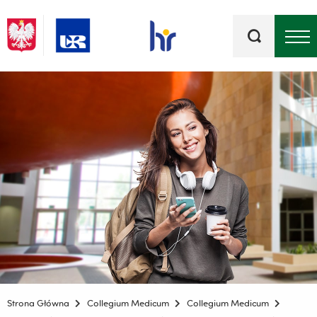
Słowa
kluczowe
Menu - górna belka
Strona Główna
Collegium Medicum
Collegium Medicum