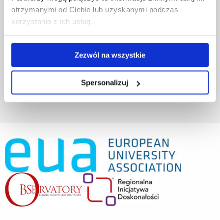
Projekty współfinansowane przez UE
otrzymanymi od Ciebie lub uzyskanymi podczas
Projekty realizowane z KPO
korzystania z ich usług.
Wynajem sal
Domy studenta
Dane kontaktowe
Zezwól na wszystkie
Deklaracja dostępności cyfrowej
Rachunek bankowy UR
Projekty badawcze
Spersonalizuj
Darowizny