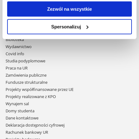
Al. Tadeusza Rejtana 16C
Zezwól na wszystkie
35-959 Rzeszów
Pomiń
Polityka prywatności
Spersonalizuj
nawigację
Mapa serwisu
i
Biblioteka
przejdź
Wydawnictwo
do
Covid info
treści
Studia podyplomowe
Praca na UR
Zamówienia publiczne
Fundusze strukturalne
Projekty współfinansowane przez UE
Projekty realizowane z KPO
Wynajem sal
Domy studenta
Dane kontaktowe
Deklaracja dostępności cyfrowej
Rachunek bankowy UR