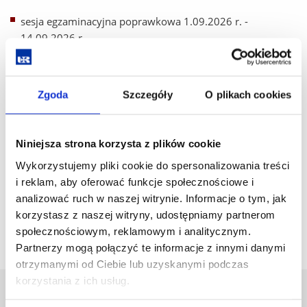
sesja egzaminacyjna poprawkowa 1.09.2026 r. -
14.09.2026 r
Materiały do pobrania
Zgoda
Szczegóły
O plikach cookies
Pobierz
TURYSTYKA HISTORYCZNA I KULTUROWA sesja.pdf
plik
(79.1 KiB)
Niniejsza strona korzysta z plików cookie
Wykorzystujemy pliki cookie do spersonalizowania treści
Pobierz
TURYSTYKA HISTORYCZNA I KULTUROWA sesja.docx
i reklam, aby oferować funkcje społecznościowe i
analizować ruch w naszej witrynie. Informacje o tym, jak
plik
(15.6 KiB)
korzystasz z naszej witryny, udostępniamy partnerom
społecznościowym, reklamowym i analitycznym.
Partnerzy mogą połączyć te informacje z innymi danymi
otrzymanymi od Ciebie lub uzyskanymi podczas
korzystania z ich usług.
Uniwersytet Rzeszowski