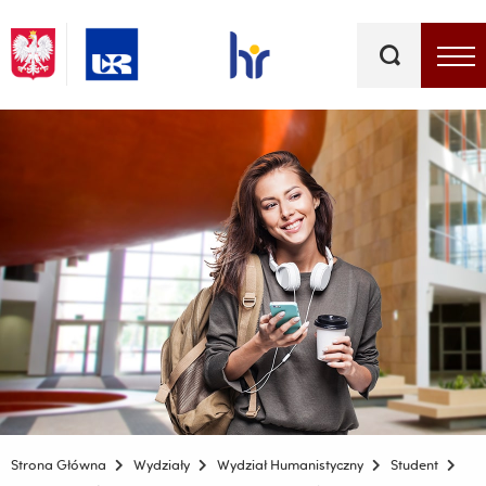
Słowa
kluczowe
Menu - górna belka
Strona Główna
Wydziały
Wydział Humanistyczny
Student