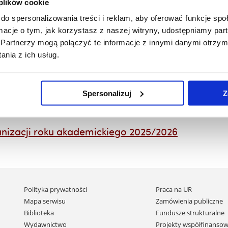
 plików cookie
I stopnia
do spersonalizowania treści i reklam, aby oferować funkcje sp
ormacje o tym, jak korzystasz z naszej witryny, udostępniamy p
I stopnia
Partnerzy mogą połączyć te informacje z innymi danymi otrzym
nia z ich usług.
 I stopnia
I stopnia
Spersonalizuj
Z
II stopnia
nizacji roku akademickiego 2025/2026
Pomiń
Polityka prywatności
Praca na UR
nawigację
Mapa serwisu
Zamówienia publiczne
i
Biblioteka
Fundusze strukturalne
przejdź
Wydawnictwo
Projekty współfinansow