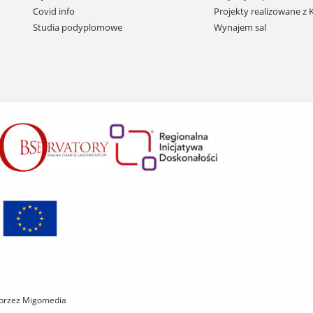
do
Covid info
Projekty realizowane z
treści
Studia podyplomowe
Wynajem sal
 przez Migomedia