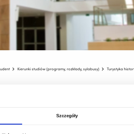
tudent
Kierunki studiów (programy, rozkłady, sylabusy)
Turystyka histo
styka historyczna i kulturowa
Szczegóły
6 -
Aktualizacja 15.04.2026 r.