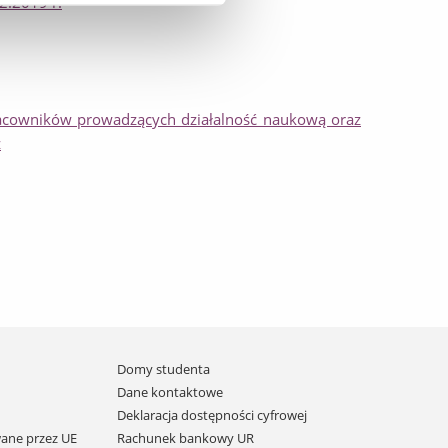
2.2019 r.
racowników prowadzących działalność naukową oraz
z
Domy studenta
Dane kontaktowe
Deklaracja dostępności cyfrowej
ane przez UE
Rachunek bankowy UR