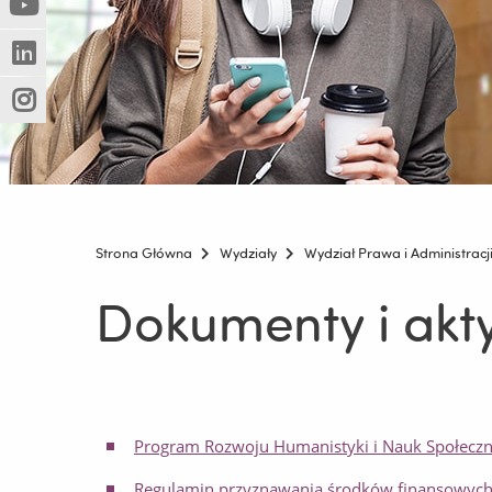
(Nowe
(Link
innej
okno)
do
strony)
(Nowe
(Link
innej
okno)
do
strony)
(Nowe
(Link
innej
okno)
do
strony)
innej
strony)
Strona Główna
Wydziały
Wydział Prawa i Administracj
Dokumenty i akt
Program Rozwoju Humanistyki i Nauk Społecz
Regulamin przyznawania środków finansowych