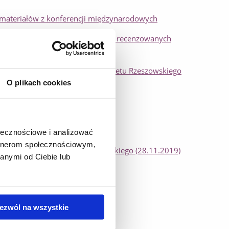
 materiałów z konferencji międzynarodowych
wie wykazu czasopism naukowych i recenzowanych
uczycieli akademickich Uniwersytetu Rzeszowskiego
O plikach cookies
 UR z dnia 25 czerwca 2020 r.
komercjalizacji (30.01.2020)
ołecznościowe i analizować
artnerom społecznościowym,
aukowych Uniwersytetu Rzeszowskiego (28.11.2019)
anymi od Ciebie lub
ezwól na wszystkie
ździernika 2022 r.