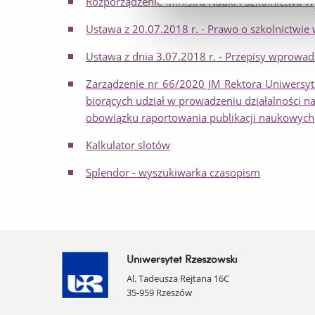
Rozporządzenie Ministra Nauki i Szkolnictwa Wy
Ustawa z 20.07.2018 r. - Prawo o szkolnictwie
Ustawa z dnia 3.07.2018 r. - Przepisy wprowad
Zarządzenie nr 66/2020 JM Rektora Uniwersy
biorących udział w prowadzeniu działalności na
obowiązku raportowania publikacji naukowych
Kalkulator slotów
Splendor - wyszukiwarka czasopism
Uniwersytet Rzeszowski
Al. Tadeusza Rejtana 16C
35-959 Rzeszów