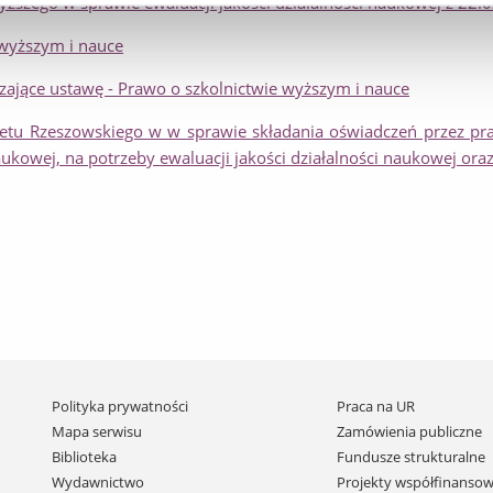
ższego w sprawie ewaluacji jakości działalności naukowej z 22.0
 wyższym i nauce
zające ustawę - Prawo o szkolnictwie wyższym i nauce
tetu Rzeszowskiego w w sprawie składania oświadczeń przez p
ukowej, na potrzeby ewaluacji jakości działalności naukowej ora
Pomiń
Polityka prywatności
Praca na UR
nawigację
Mapa serwisu
Zamówienia publiczne
i
Biblioteka
Fundusze strukturalne
przejdź
Wydawnictwo
Projekty współfinansow