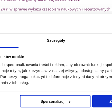
 2024 r. w sprawie wykazu czasopism naukowych i recenzowanych
3 listopada 2023 r. o zmianie i sprostowaniu komunikatu w spra
zeszowskiego z 25 czerwca 2020 r. w sprawie Kodeksu etyki na
Szczegóły
sytetu Rzeszowskiego - Załącznik do Uchwały 580/06/2020 Senatu
awami pokrewnymi i prawami własności przemysłowej oraz zasad 
 plików cookie
 Technologii Uniwersytetu Rzeszowskiego (30.01.2020)
do spersonalizowania treści i reklam, aby oferować funkcje sp
ormacje o tym, jak korzystasz z naszej witryny, udostępniamy p
aukowych wraz z danymi badawczymi uzyskanymi w jednostkach n
Partnerzy mogą połączyć te informacje z innymi danymi otrzym
nia z ich usług.
zej (24.10.2019)
wodnik
Spersonalizuj
Z
i dyscyplin naukowych oraz dyscyplin artystycznych z dnia 11 pa