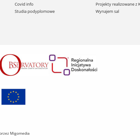
do
Covid info
Projekty realizowane z
treści
Studia podyplomowe
Wynajem sal
 przez Migomedia