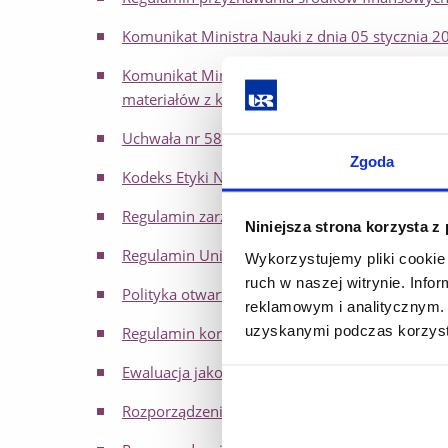
Komunikat Ministra Nauki z dnia 05 stycznia
Komunikat Ministra Edukacji i Nauki z dnia 0
materiałów z konferencji międzynarodowych
Uchwała nr 580/06/2020 Senatu Uniwersytetu R
Zgoda
Kodeks Etyki Nauczycieli akademickich Uniwer
Regulamin zarządzania prawami autorskimi, pr
Niniejsza strona korzysta z
Regulamin Uniwersyteckiego Centrum Transferu
Wykorzystujemy pliki cookie 
ruch w naszej witrynie. Inf
Polityka otwartości dostępu do publikacji n
reklamowym i analitycznym. 
uzyskanymi podczas korzysta
Regulamin korzystania z infrastruktury badawc
Ewaluacja jakości działalności naukowej - prze
Rozporządzenie MEiN w sprawie dziedzin nauki 