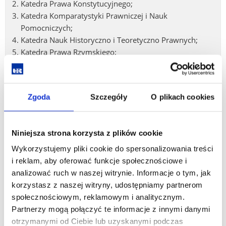
Katedra Prawa Konstytucyjnego;
Katedra Komparatystyki Prawniczej i Nauk
Pomocniczych;
Katedra Nauk Historyczno i Teoretyczno Prawnych;
Katedra Prawa Rzymskiego;
Katedra Prawa Karnego Procesowego;
Katedra Prawa i Postępowania Administracyjnego;
Katedra Prawa Finansowego;
Zgoda
Szczegóły
O plikach cookies
Katedra Prawa Międzynarodowego i Prawa
Europejskiego;
Katedra Nauki Administracji.
Niniejsza strona korzysta z plików cookie
Komisja konkursowa
Wykorzystujemy pliki cookie do spersonalizowania treści
i reklam, aby oferować funkcje społecznościowe i
Konkurs na stanowisko kierowników Katedr
analizować ruch w naszej witrynie. Informacje o tym, jak
Rozstrzygnięcie wewnętrznego postępowania
korzystasz z naszej witryny, udostępniamy partnerom
konkursowego na kierowników Katedr
społecznościowym, reklamowym i analitycznym.
Partnerzy mogą połączyć te informacje z innymi danymi
otrzymanymi od Ciebie lub uzyskanymi podczas