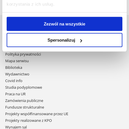
korzystania z ich usług.
Zezwól na wszystkie
Uniwersytet Rzeszowski
Al. Tadeusza Rejtana 16C
Spersonalizuj
35-959 Rzeszów
Pomiń
Polityka prywatności
nawigację
Mapa serwisu
i
Biblioteka
przejdź
Wydawnictwo
do
Covid info
treści
Studia podyplomowe
Praca na UR
Zamówienia publiczne
Fundusze strukturalne
Projekty współfinansowane przez UE
Projekty realizowane z KPO
Wynajem sal