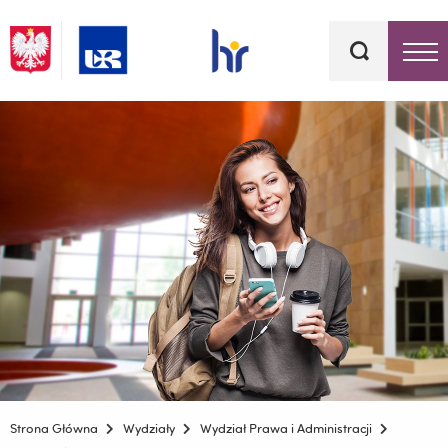
Słowa
kluczowe
Menu - górna belka
Strona Główna
Wydziały
Wydział Prawa i Administracji