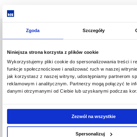
Zgoda
Szczegóły
Uniwersytet Rzeszowski
Al. Tadeusza Rejtana 16C
35-959 Rzeszów
Niniejsza strona korzysta z plików cookie
Pomiń
Polityka prywatności
Wykorzystujemy pliki cookie do spersonalizowania treści i 
nawigację
Mapa serwisu
funkcje społecznościowe i analizować ruch w naszej witrynie
i
Biblioteka
jak korzystasz z naszej witryny, udostępniamy partnerom 
przejdź
Wydawnictwo
reklamowym i analitycznym. Partnerzy mogą połączyć te inf
do
Covid info
danymi otrzymanymi od Ciebie lub uzyskanymi podczas korzy
treści
Studia podyplomowe
Praca na UR
Zamówienia publiczne
Fundusze strukturalne
Zezwól na wszystkie
Projekty współfinansowane przez UE
Projekty realizowane z KPO
Spersonalizuj