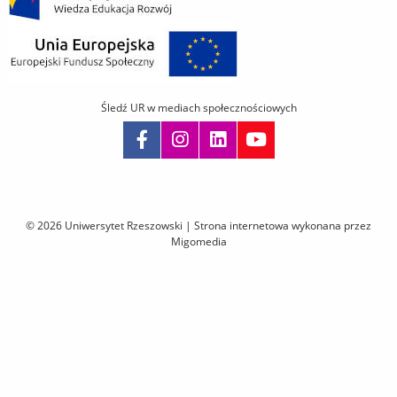
Śledź UR w mediach społecznościowych
Pomiń
nawigację
i
© 2026 Uniwersytet Rzeszowski |
Strona internetowa wykonana przez
przejdź
Migomedia
do
treści