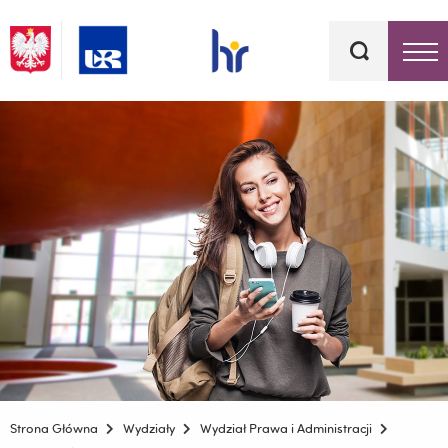
Słowa
kluczowe
Menu - górna belka
Strona Główna
Wydziały
Wydział Prawa i Administracji