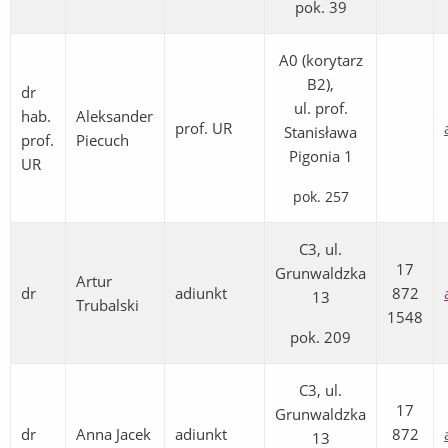
pok. 39
A0 (korytarz
B2),
dr
ul. prof.
hab.
Aleksander
prof. UR
Stanisława
prof.
Piecuch
Pigonia 1
UR
pok. 257
C3, ul.
17
Grunwaldzka
Artur
dr
adiunkt
872
13
Trubalski
1548
pok. 209
C3, ul.
17
Grunwaldzka
dr
Anna Jacek
adiunkt
872
13