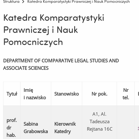
Struktura
Katedra Komparatystyki Prawniczej i Nauk Pomocniczych
Katedra Komparatystyki
Prawniczej i Nauk
Pomocniczych
DEPARTMENT OF COMPARATIVE LEGAL STUDIES AND
ASSOCIATE SCIENCES
Imię
Nr
Tytuł
Stanowisko
Nr pok.
i nazwisko
tel.
A1, Al.
prof.
Tadeusza
Sabina
Kierownik
dr
Rejtana 16C
Grabowska
Katedry
hab.