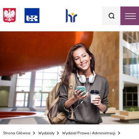
Słowa
kluczowe
Menu - górna belka
Strona Główna
Wydziały
Wydział Prawa i Administracji