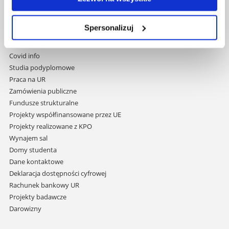
Pomiń
Polityka prywatności
nawigację
Mapa serwisu
Spersonalizuj
i
Biblioteka
przejdź
Wydawnictwo
do
Covid info
treści
Studia podyplomowe
Praca na UR
Zamówienia publiczne
Fundusze strukturalne
Projekty współfinansowane przez UE
Projekty realizowane z KPO
Wynajem sal
Domy studenta
Dane kontaktowe
Deklaracja dostępności cyfrowej
Rachunek bankowy UR
Projekty badawcze
Darowizny