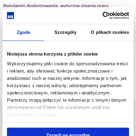
Regulamin dyplomowania, wytyczne pisania pracy
dyplomowej oraz szczegółowe zasady przeprowadzania
egzaminu dyplomowego
Zgoda
Szczegóły
O plikach cookies
Formularz oceny promotora pracy dyplomowej
Niniejsza strona korzysta z plików cookie
Formularz oceny recenzenta pracy dyplomowej
Wykorzystujemy pliki cookie do spersonalizowania treści
Wniosek o powołanie Komisji do przeprowadzenia egzaminu
i reklam, aby oferować funkcje społecznościowe i
dyplomowego
analizować ruch w naszej witrynie. Informacje o tym, jak
korzystasz z naszej witryny, udostępniamy partnerom
społecznościowym, reklamowym i analitycznym.
Partnerzy mogą połączyć te informacje z innymi danymi
otrzymanymi od Ciebie lub uzyskanymi podczas
Uniwersytet Rzeszowski
korzystania z ich usług.
Al. Tadeusza Rejtana 16C
35-959 Rzeszów
Zezwól na wszystkie