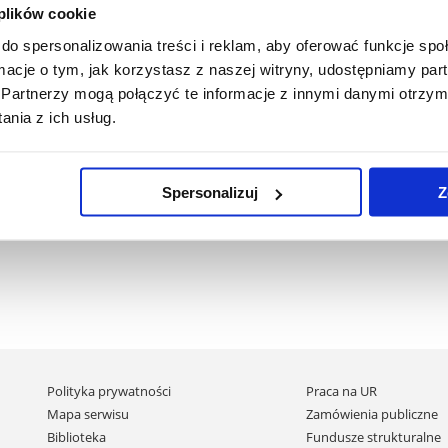
 plików cookie
do spersonalizowania treści i reklam, aby oferować funkcje sp
ormacje o tym, jak korzystasz z naszej witryny, udostępniamy p
Partnerzy mogą połączyć te informacje z innymi danymi otrzym
nia z ich usług.
Spersonalizuj
Z
Pomiń
Polityka prywatności
Praca na UR
nawigację
Mapa serwisu
Zamówienia publiczne
i
Biblioteka
Fundusze strukturalne