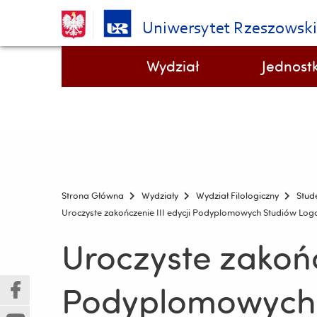
Uniwersytet Rzeszowsk
Pomiń
Menu - górna belka
Wydział
Jednostk
nawigację
i
Ośrodek Badawczo-Dydaktyczny i Transferu Wiedzy Tekst - Dyskurs - Komunikacja
przejdź
do
treści
Strona Główna
Wydziały
Wydział Filologiczny
Stud
Uroczyste zakończenie III edycji Podyplomowych Studiów Log
Uroczyste zakończ
Podyplomowych 
(Nowe
(Link
okno)
do