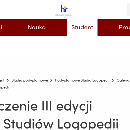
S
i
k
i
Nauka
Student
Pra
Centrum Nauczania Języków Obcych i Certyfikacji
ent
Studia podyplomowe
Podyplomowe Studia Logopedii
Galeria
opedii
enie III edycji
Studiów Logopedii