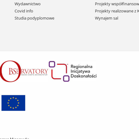
przejdź
Wydawnictwo
Projekty współfinansow
do
Covid info
Projekty realizowane z
treści
Studia podyplomowe
Wynajem sal