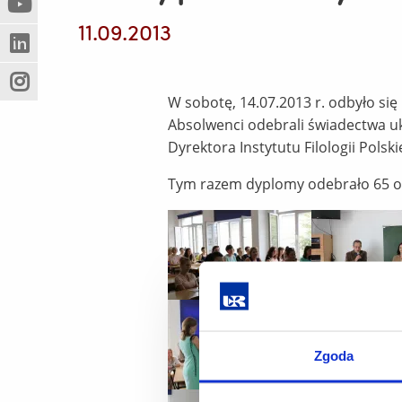
(Nowe
(Link
innej
11.09.2013
okno)
do
strony)
(Nowe
(Link
innej
okno)
do
strony)
(Nowe
(Link
innej
W sobotę, 14.07.2013 r. odbyło się
okno)
do
strony)
Absolwenci odebrali świadectwa uk
innej
Dyrektora Instytutu Filologii Polski
strony)
Tym razem dyplomy odebrało 65 os
Zgoda