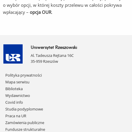
o wybór opcji, w której koszty przelewu w całości pokrywa
wpłacający –
opcja OUR
.
Uniwersytet Rzeszowski
Al. Tadeusza Rejtana 16C
35-959 Rzeszów
Pomiń
Polityka prywatności
nawigację
Mapa serwisu
i
Biblioteka
przejdź
Wydawnictwo
do
Covid info
treści
Studia podyplomowe
Praca na UR
Zamówienia publiczne
Fundusze strukturalne