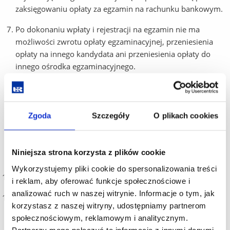
zaksięgowaniu opłaty za egzamin na rachunku bankowym.
Po dokonaniu wpłaty i rejestracji na egzamin nie ma
możliwości zwrotu opłaty egzaminacyjnej, przeniesienia
opłaty na innego kandydata ani przeniesienia opłaty do
innego ośrodka egzaminacyjnego.
Dokonanie wpłaty oznacza akceptację wszystkich procedur
oraz regulaminu egzaminacyjnego.
Zgoda
Szczegóły
O plikach cookies
Centrum Polonijne UR zastrzega sobie prawo do odwołania
danej sesji egzaminu w przypadku zgłoszenia się zbyt
małej liczby kandydatów lub do przeniesienia egzaminu na
Niniejsza strona korzysta z plików cookie
inny termin
Wykorzystujemy pliki cookie do spersonalizowania treści
Liczba miejsc na egzamin jest
ograniczona
.
i reklam, aby oferować funkcje społecznościowe i
analizować ruch w naszej witrynie. Informacje o tym, jak
Kandydaci
ponoszą pełną odpowiedzialność za
korzystasz z naszej witryny, udostępniamy partnerom
prawdziwość i poprawność danych w formularzu
. Dane te
społecznościowym, reklamowym i analitycznym.
są podstawa do wystawienia certyfikatu po zdanym
Partnerzy mogą połączyć te informacje z innymi danymi