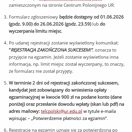
zamieszczonym na stronie Centrum Polonijnego UR.
Formularz zgłoszeniowy
będzie dostępny od 01.06.2026
(godz. 9.00) do 26.06.2026 (godz. 23.59)
lub
do
wyczerpania limitu miejsc
.
Po udanej rejestracji zostanie wyświetlony komunikat:
"
REJESTRACJA ZAKOŃCZONA SUKCESEM!
"
, oznacza to
przyjęcie na egzamin. Jeżeli zostanie wyświetlona inna
informacja, np. limit miejsc został wyczerpany, to znaczy,
że formularz nie został przyjęty.
W terminie 2 dni od rejestracji zakończonej sukcesem,
kandydat jest zobowiązany do wniesienia opłaty
egzaminacyjnej w kwocie 900 zł na podane konto (dane
poniżej) oraz przesłanie dowodu wpłaty (skan lub pdf) na
adres mailowy:
telcpolski@ur.edu.pl
w tytule e-maila
wpisując – „Potwierdzenie płatności za egzamin”
.
Rejestrację na egzamin uznaje się za potwierdzoną po