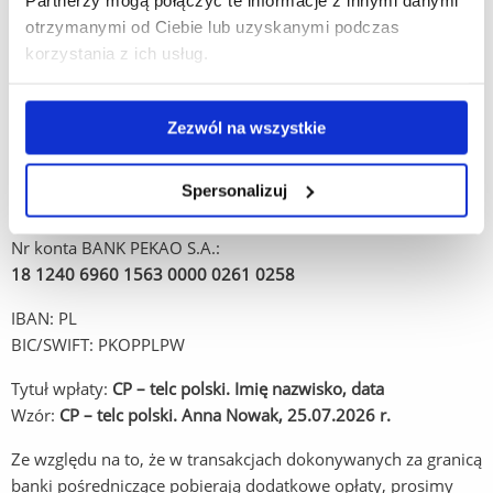
egzaminie.
otrzymanymi od Ciebie lub uzyskanymi podczas
korzystania z ich usług.
Opłaty za egzamin
należy dokonać w złotówkach na
następujące dane:
Zezwól na wszystkie
Odbiorca:
Uniwersytet Rzeszowski
Spersonalizuj
al. Rejtana 16C, 35-959 Rzeszów
Nr konta BANK PEKAO S.A.:
18 1240 6960 1563 0000 0261 0258
IBAN: PL
BIC/SWIFT: PKOPPLPW
Tytuł wpłaty:
CP – telc polski. Imię nazwisko, data
Wzór:
CP – telc polski. Anna Nowak, 25.07.2026 r.
Ze względu na to, że w transakcjach dokonywanych za granicą
banki pośredniczące pobierają dodatkowe opłaty, prosimy