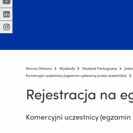
(Nowe
(Link
innej
okno)
do
strony)
(Nowe
(Link
innej
okno)
do
strony)
(Nowe
(Link
innej
okno)
do
strony)
innej
strony)
Strona Główna
Wydziały
Wydział Filologiczny
Jedn
Komercyjni uczestnicy (egzamin opłacony przez uczestnika)
Rejestracja na e
Komercyjni uczestnicy (egzamin 