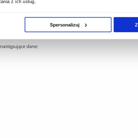
nia z ich usług.
rawdziwość i poprawność danych w formularzu
. Dane te są pods
Spersonalizuj
Z
następujące dane: