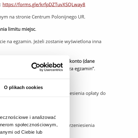
o:
https://forms.gle/krfpDZTuvXSQLway8
ym na stronie Centrum Polonijnego UR.
ia limitu miejsc
.
ęcie na egzamin. Jeżeli zostanie wyświetlona inna
yjnej w kwocie 900 zł na podane konto (dane
sując – „Potwierdzenie płatności za egzamin”
.
O plikach cookies
y na innego kandydata ani przeniesienia opłaty do
ołecznościowe i analizować
artnerom społecznościowym,
ałej liczby kandydatów lub do przeniesienia
anymi od Ciebie lub