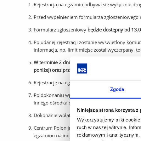
Rejestracja na egzamin odbywa się wyłącznie dro
Przed wypełnieniem formularza zgłoszeniowego n
Formularz zgłoszeniowy
będzie dostępny od 13.0
Po udanej rejestracji zostanie wyświetlony komu
informacja, np. limit miejsc został wyczerpany, to
W terminie 2 dni od rejestracji zakończonej suk
poniżej) oraz przesłanie dowodu wpłaty (skan lub
Rejestrację na egzamin uznaje się za potwierdz
Zgoda
Po dokonaniu wpłaty i rejestracji na egzamin nie
innego ośrodka egzaminacyjnego.
Niniejsza strona korzysta z
Dokonanie wpłaty oznacza akceptację wszystkich
Wykorzystujemy pliki cookie 
ruch w naszej witrynie. Inf
Centrum Polonijne UR zastrzega sobie prawo do o
reklamowym i analitycznym. 
egzaminu na inny termin