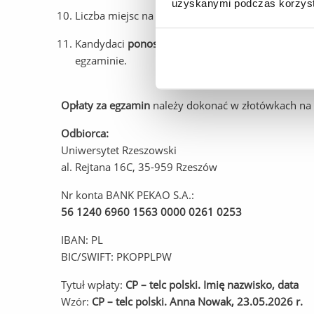
uzyskanymi podczas korzysta
Liczba miejsc na egzamin jest
ograniczona
.
Kandydaci
ponoszą pełną odpowiedzialność za p
egzaminie.
Opłaty za egzamin
należy dokonać w złotówkach na 
Odbiorca:
Uniwersytet Rzeszowski
al. Rejtana 16C, 35-959 Rzeszów
Nr konta BANK PEKAO S.A.:
56 1240 6960 1563 0000 0261 0253
IBAN: PL
BIC/SWIFT: PKOPPLPW
Tytuł wpłaty:
CP – telc polski. Imię nazwisko, data
Wzór:
CP – telc polski. Anna Nowak, 23.05.2026 r.