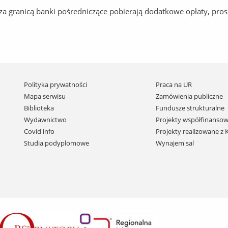
a granicą banki pośredniczące pobierają dodatkowe opłaty, pros
Pomiń
Polityka prywatności
Praca na UR
nawigację
Mapa serwisu
Zamówienia publiczne
i
Biblioteka
Fundusze strukturalne
przejdź
Wydawnictwo
Projekty współfinansow
do
Covid info
Projekty realizowane z
treści
Studia podyplomowe
Wynajem sal