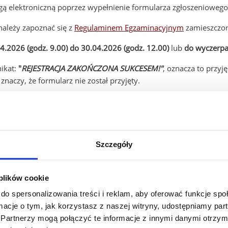
gą elektroniczną poprzez wypełnienie formularza zgłoszenioweg
ależy zapoznać się z
Regulaminem Egzaminacyjnym
zamieszczon
4.2026 (godz. 9.00) do 30.04.2026 (godz. 12.00)
lub
do wyczerpan
nikat:
"
REJESTRACJA ZAKOŃCZONA SUKCESEM!
"
, oznacza to przyj
 znaczy, że formularz nie został przyjęty.
cesem, kandydat jest zobowiązany do wniesienia opłaty egzaminac
 pdf) na adres mailowy:
telcpolski@ur.edu.pl
w tytule e-maila wpi
oną po zaksięgowaniu opłaty za egzamin na rachunku bankowym.
Szczegóły
 ma możliwości zwrotu opłaty egzaminacyjnej, przeniesienia opłat
 plików cookie
 procedur oraz regulaminu egzaminacyjnego.
do spersonalizowania treści i reklam, aby oferować funkcje sp
ormacje o tym, jak korzystasz z naszej witryny, udostępniamy p
dwołania danej sesji egzaminu w przypadku zgłoszenia się zbyt m
Partnerzy mogą połączyć te informacje z innymi danymi otrzym