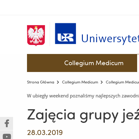
Uniwersyte
Pomiń
Menu - górna belka
Collegium Medicum
nawigację
i
Centrum Kształcenia Podyplomowego Kadr Medycznych
Przyrodniczo–Medyczne Centrum Badań Innowacyjnych
Uniwersyteckie Centrum Badawczo-Rozwojowe w Naukach o Zdrowiu (UCBRNZ)
przejdź
Strona Główna
Collegium Medicum
Collegium Medic
do
treści
W ubiegły weekend poznaliśmy najlepszych zawodn
Zajęcia grupy jeź
(Nowe
(Link
28.03.2019
okno)
do