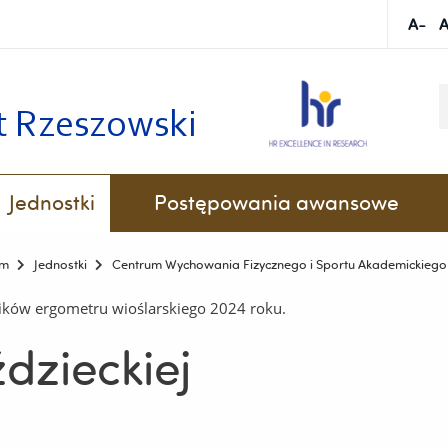
S
k
t Rzeszowski
Jednostki
Postępowania awansowe
Centrum Wychowania Fizycznego i Sportu Akademickiego
Warunki przekazania zwłok w ramach Programu Świadomej Donacji Zwłok
Interdyscyplinarne Centrum Bada
Memoriał Innocent
um
Jednostki
Centrum Wychowania Fizycznego i Sportu Akademickiego
ików ergometru wioślarskiego 2024 roku.
dzieckiej