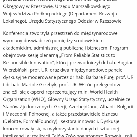
Okręgowy w Rzeszowie, Urzędu Marszałkowskiego
Województwa Podkarpackiego (Departament Rozwoju
Lokalnego), Urzędu Statystycznego Oddział w Rzeszowie.
Konferencja stworzyła przestrzeń do międzynarodowej
wymiany doświadczeń pomiędzy środowiskiem
akademickim, administracją publiczną i biznesem. Program
obejmował sesję plenarną
„
From Reliable Statistics to
Responsible Innovation”, której przewodniczył dr hab. Bogdan
Wierzbiński, prof. UR
,
oraz dwa międzynarodowe panele
dyskusyjne moderowane przez dr hab. Barbarę Furę, prof. UR
i
dr hab. Mariolę Grzebyk, prof. UR. Wśród prelegentów
znaleźli się eksperci reprezentujący m.in. World Health
Organization (WHO)
,
Główny Urząd Statystyczny
,
uczelnie ze
Stanów Zjednoczonych, Grecji, Azerbejdżanu, Albanii, Bułgarii
i Macedonii Północnej, a także przedstawiciele biznesu
(Deloitte, FormalFoundry) i sektora innowacji. Dyskusje
koncentrowały się na wykorzystaniu danych i sztucznej
inteligencji w realizacji Celów Zrównoważonego Rozwoju, roli