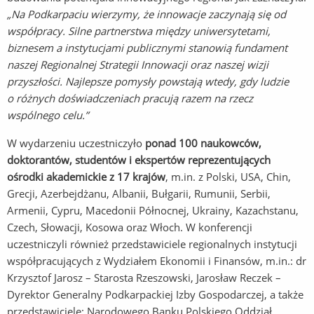
„Na Podkarpaciu wierzymy, że innowacje zaczynają się od
współpracy. Silne partnerstwa mi
ędzy uniwersytetami,
biznesem a instytucjami publicznymi stanowią fundament
naszej Regionalnej Strategii Innowacji oraz naszej wizji
przyszłości. Najlepsze pomysły powstają wtedy, gdy ludzie
o różnych doświadczeniach pracują razem na rzecz
wspólnego celu.”
W wydarzeniu uczestniczyło
ponad 100 naukowców,
doktorantów, studentów i ekspertów
reprezentujących
ośrodki akademickie z
17 krajów
, m.in. z Polski, USA, Chin,
Grecji, Azerbejdżanu, Albanii, Bułgarii, Rumunii, Serbii,
Armenii, Cypru, Macedonii Północnej, Ukrainy, Kazachstanu,
Czech, Słowacji, Kosowa oraz Włoch. W konferencji
uczestniczyli również przedstawiciele regionalnych instytucji
współpracujących z Wydziałem Ekonomii i Finansów, m.in.: dr
Krzysztof Jarosz – Starosta Rzeszowski, Jarosław Reczek –
Dyrektor Generalny Podkarpackiej Izby Gospodarczej, a także
przedstawiciele: Narodowego Banku Polskiego Oddział