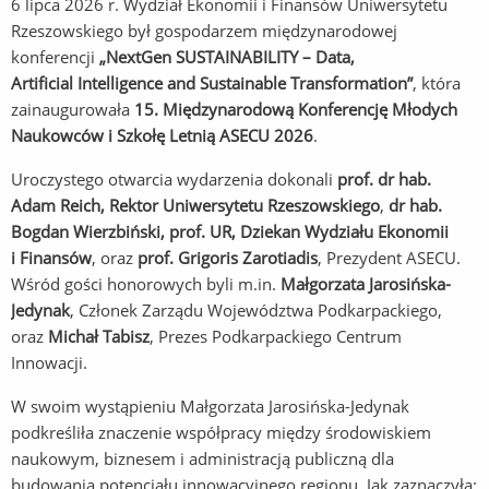
6 lipca 2026 r. Wydział Ekonomii i Finansów Uniwersytetu
Rzeszowskiego był gospodarzem międzynarodowej
konferencji
„
NextGen
SUSTAINABILITY –
Data,
Artificial
Intelligence
and
Sustainable
Transformation
”
, która
zainaugurowała
15. Międzynarodową Konferencję Młodych
Naukowców i Szkołę Letnią ASECU 2026
.
Uroczystego otwarcia wydarzenia dokonali
prof. dr hab.
Adam Reich, Rektor Uniwersytetu Rzeszowskiego
,
dr hab.
Bogdan Wierzbiński, prof. UR, Dziekan Wydziału Ekonomii
i Finansów
, oraz
prof.
Grigoris
Zarotiadis
, Prezydent ASECU.
Wśród gości honorowych byli m.in.
Małgorzata Jarosińska-
Jedynak
, Członek Zarządu Województwa Podkarpackiego,
oraz
Michał
Tabisz
, Prezes Podkarpackiego Centrum
Innowacji.
W swoim wystąpieniu Małgorzata Jarosińska-Jedynak
podkreśliła znaczenie współpracy między środowiskiem
naukowym, biznesem i administracją publiczną dla
budowania potencjału innowacyjnego regionu. Jak zaznaczyła: